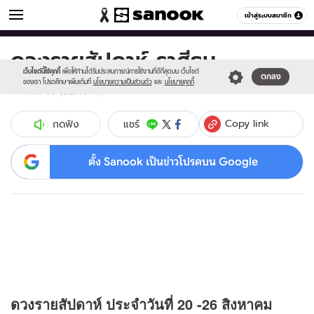
ดูดวง
เข้าสู่ระบบสมาชิก
หมวดอื่นๆ
ดวงรายสัปดาห์ ราศีธนู
Sanook
//s.isanook.com/sr/0/images/logo-
600
60
new-
เว็บไซต์นี้ใช้คุกกี้
เพื่อให้ท่านได้รับประสบการณ์การใช้งานที่ดีที่สุดบน เว็บไซต์
ตกลง
sanook.png
ของเรา โปรดศึกษาเพิ่มเติมที่
นโยบายความเป็นส่วนตัว
และ
นโยบายคุกกี้
17 ส.ค. 55 (02:45 น.)
Copy link
แชร์
กดฟัง
ตั้ง Sanook เป็นข่าวโปรดบน Google
ดวง
รายสัปดาห์ ประจำวันที่ 20 -26 สิงหาคม