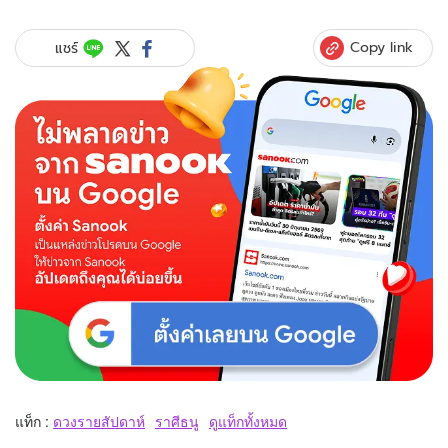
Copy link
แชร์
แท็ก :
ดวงรายสัปดาห์
ราศีธนู
ดูแท็กทั้งหมด