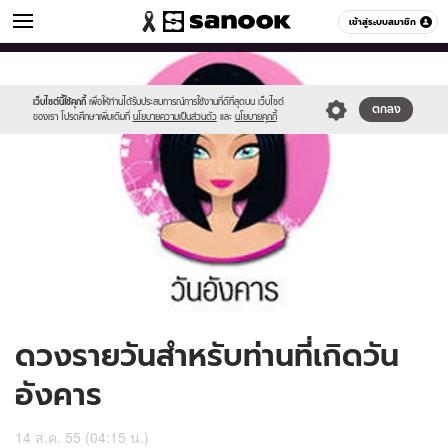
ดูดวง
เข้าสู่ระบบสมาชิก
หมวดอื่นๆ
//s.isanook.com/ho/0/ud/6/33293/170-
Sanook
//s.isanook.com/sr/0/images/logo-
600
60
tue_b.jpg
new-
sanook.png
เว็บไซต์นี้ใช้คุกกี้
เพื่อให้ท่านได้รับประสบการณ์การใช้งานที่ดีที่สุดบน เว็บไซต์
ตกลง
ของเรา โปรดศึกษาเพิ่มเติมที่
นโยบายความเป็นส่วนตัว
และ
นโยบายคุกกี้
ดวงรายวันสำหรับท่านที่เกิดวัน
อังคาร
14 ส.ค. 55 (04:15 น.)