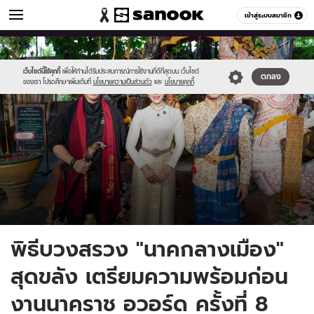
ดูดวง
เข้าสู่ระบบสมาชิก
หมวดอื่นๆ
//s.isanook.com/ho/0/ud/65/329838/new-
Sanook
//s.isanook.com/sr/0/images/logo-
600
60
thumbnail1200x720_v2-
new-
20.jpg
sanook.png
เว็บไซต์นี้ใช้คุกกี้
เพื่อให้ท่านได้รับประสบการณ์การใช้งานที่ดีที่สุดบน เว็บไซต์
ตกลง
ของเรา โปรดศึกษาเพิ่มเติมที่
นโยบายความเป็นส่วนตัว
และ
นโยบายคุกกี้
พิธีบวงสรวง "นาคกลางเมือง"
สุดขลัง เตรียมความพร้อมก่อน
งานนาคราช อวอร์ด ครั้งที่ 8