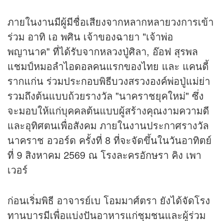
ภายในงานมีผู้มีชื่อเสียงจากหลากหลายวงการเข้า
ร่วม อาทิ เอ พศิน เจ้าของฉายา "เจ้าพ่อ
พญานาค" ที่ได้รับจากหลวงปู่ศิลา, อ๊อฟ สุรพล
แชมป์หมอลำไอดอลคนแรกของไทย และ แคนดี้
รากแก่น ร่วมประกอบพิธีบวงสรวงองค์พ่อปู่แม่ย่า
รวมถึงต้นแบบถ้วยรางวัล "นาคราชยุคใหม่" ซึ่ง
จะมอบให้แก่บุคคลต้นแบบผู้สร้างคุณงามความดี
และอุทิศตนเพื่อสังคม ภายในงานประกาศรางวัล
นาคราช อวอร์ด ครั้งที่ 8 ที่จะจัดขึ้นในวันอาทิตย์
ที่ 9 สิงหาคม 2569 ณ โรงละครอักษรา คิง เพา
เวอร์
ก่อนเริ่มพิธี อาจารย์เบ โอมมาศ์ตรา ยังได้จัดโรง
ทานบารมีเพื่อแบ่งปันอาหารแก่ชุมชนและผู้ร่วม