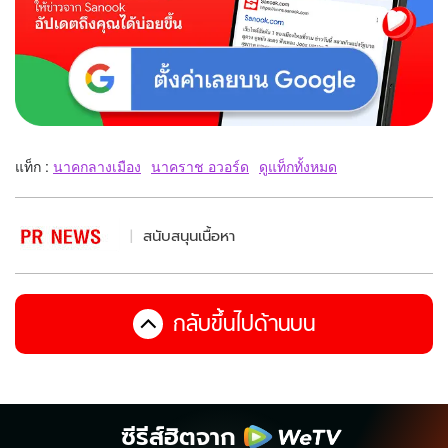
แท็ก :
นาคกลางเมือง
นาคราช อวอร์ด
ดูแท็กทั้งหมด
สนับสนุนเนื้อหา
กลับขึ้นไปด้านบน
ซีรีส์ฮิตจาก