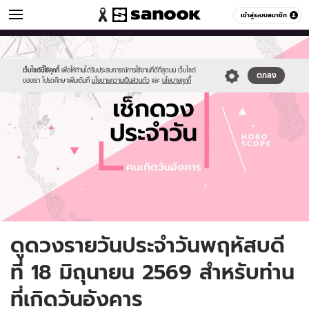
ดูดวง
เข้าสู่ระบบสมาชิก
หมวดอื่นๆ
//s.isanook.com/ho/0/ud/fxd/day/daily-
Sanook
//s.isanook.com/sr/0/images/logo-
600
60
horoscope-
new-
tuesday.jpg
sanook.png
เว็บไซต์นี้ใช้คุกกี้
เพื่อให้ท่านได้รับประสบการณ์การใช้งานที่ดีที่สุดบน เว็บไซต์
ตกลง
ของเรา โปรดศึกษาเพิ่มเติมที่
นโยบายความเป็นส่วนตัว
และ
นโยบายคุกกี้
ดูดวงรายวันประจำวันพฤหัสบดี
ที่ 18 มิถุนายน 2569 สำหรับท่าน
ที่เกิดวันอังคาร