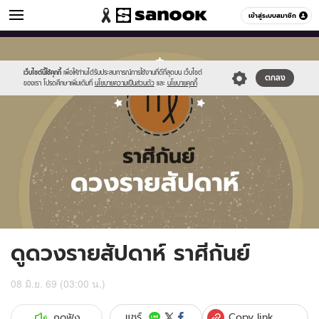
ดูดวง
เข้าสู่ระบบสมาชิก
หมวดอื่นๆ
//s.isanook.com/ho/0/ud/fxd/week/weekly-
Sanook
//s.isanook.com/sr/0/images/logo-
600
60
horoscope-
new-
virgo_zodiac.jpg
sanook.png
เว็บไซต์นี้ใช้คุกกี้
เพื่อให้ท่านได้รับประสบการณ์การใช้งานที่ดีที่สุดบน เว็บไซต์
ตกลง
ของเรา โปรดศึกษาเพิ่มเติมที่
นโยบายความเป็นส่วนตัว
และ
นโยบายคุกกี้
ดูดวงรายสัปดาห์ ราศีกันย์
08 มิ.ย. 69 (03:00 น.)
Copy link
แชร์
กดฟัง