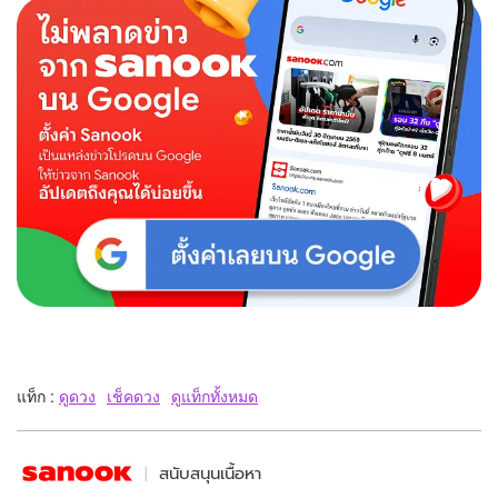
แท็ก :
ดูดวง
เช็คดวง
ดูแท็กทั้งหมด
สนับสนุนเนื้อหา