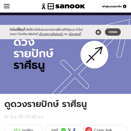
ดูดวง
เข้าสู่ระบบสมาชิก
หมวดอื่นๆ
//s.isanook.com/ho/0/ud/fxd/fortnightly/fortnightly-
Sanook
//s.isanook.com/sr/0/images/logo-
600
60
sagittarus.jpg
new-
sanook.png
เว็บไซต์นี้ใช้คุกกี้
เพื่อให้ท่านได้รับประสบการณ์การใช้งานที่ดีที่สุดบน เว็บไซต์
ตกลง
ของเรา โปรดศึกษาเพิ่มเติมที่
นโยบายความเป็นส่วนตัว
และ
นโยบายคุกกี้
ดูดวงรายปักษ์ ราศีธนู
01 มิ.ย. 69 (02:40 น.)
Copy link
แชร์
กดฟัง