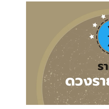
อัปเดตจีน
เช็กข่าวชัวร์
ติดตามสนุกโซเชี
ดาวน์โหลดสนุกแอปฟรี
สงวนลิขสิทธิ์ ©
2569
บริษัท อิมเมจ ฟิวเจอร์ (ประเทศไทย) จำกัด