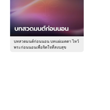
สัปดาห์
ของ
Sanook
ดูด
 WeTV
วง
บทสวดมนต์ก่อนนอน บทแผ่เมตตา ไหว้
พระก่อนนอนเพื่อจิตใจที่สงบสุข
ติดต่อโฆษณา
tencentthbd
sales@tencent.co.th
รา
ร้องเรียนเนื้อหาไม่เหมาะสม
แนะนำติชม แจ้งปัญหาการใช้งาน