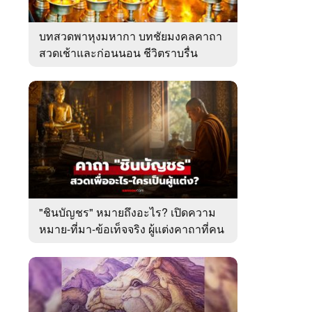
บทสวดพาหุงมหากา บทชัยมงคลคาถา
สวดเช้าและก่อนนอน ชีวิตราบรื่น
"ชินบัญชร" หมายถึงอะไร? เปิดความ
หมาย-ที่มา-ข้อเท็จจริง ผู้แต่งคาถาที่คน
ไทยคุ้นเคย