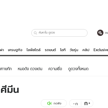
ตร
ีฬา
เศรษฐกิจ
ไลฟ์สไตล์
รถยนต์
ไอที
วัยรุ่น
คลิป
Exclusi
ตรวจหวย
ไลฟ์สไตล์
บันเทิงค
ยทายทัก
หมอดัง ดวงเด่น
ความเชื่อ
ดูดวงทั้งหมด
ผู้หญิง
หนัง-ละคร
ผู้ชาย
เพลง
ศีมีน
ย
วัยรุ่น
เกมส์
ไอที
คลิป
ก
+
-
ก
กดฟัง
รถยนต์
พอดแคสต์