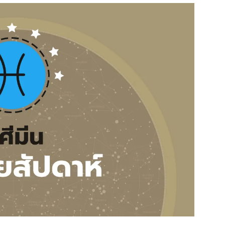
สุขภาพ
ดูทีวี
เที่ยว-กิน
WeTV
Tasteful Thailand
Exclusive
Sanook Choice
นิยาย
ยลได้ที่
ร่วมงานกับเ