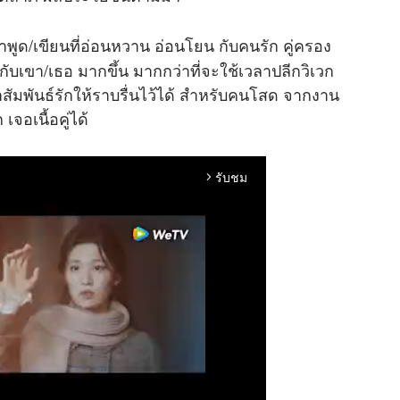
ำพูด/เขียนที่อ่อนหวาน อ่อนโยน กับคนรัก คู่ครอง
เขา/เธอ มากขึ้น มากกว่าที่จะใช้เวลาปลีกวิเวก
าสัมพันธ์รักให้ราบรื่นไว้ได้ สำหรับคนโสด จากงาน
จอเนื้อคู่ได้
รับชม
arrow_forward_ios