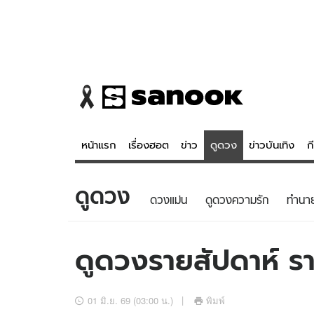
หน้าแรก
เรื่องฮอต
ข่าว
ดูดวง
ข่าวบันเทิง
ก
ดูดวง
ข่าว
ดูดวง - 
ดวงแม่น
ดูดวงความรัก
ทํานา
เรื่องฮอต
ดูดวง
ข่าว
หวยไทย
ดูดวงรายสัปดาห์ รา
ข่าวบันเทิง
สถิติหวยไท
ข่าวกีฬา
หวยลาว
01 มิ.ย. 69 (03:00 น.)
พิมพ์
ข่าวเศรษฐกิจ