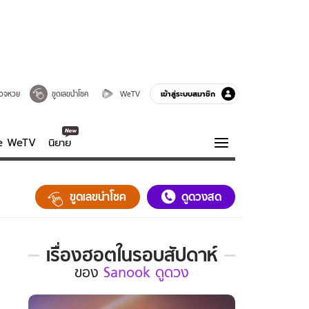
เข้าสู่ระบบสมาชิก
วจหวย
ขูดเลขนำโชค
WeTV
ve WeTV
นิยาย
รบรส
ความรู้รอบตัว
ขูดเลขนำโชค
ดูดวงสด
ฮาวทู
กูรู-รอบรู้
เรื่องฮอตในรอบสัปดาห์
เรื่อง
ของ
Sanook ดูดวง
ฮอต
ใน
รอบ