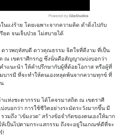
Powered by 
GliaStudios
กในแง่ร้าย โดยเฉพาะจากความคิด ดำดิ่งไปกับ
ยด จนเจ็บป่วย ไม่สบายได้
M
u
0 ดาวพฤหัสบดี ดาวคุณธรรม จิตใจที่ดีงาม ที่เป็น
t
e
ณ เขตราศีกรกฎ ซึ่งนั่นคือสัญญาณบ่งบอกว่า
แนะนำ ให้คำปรึกษากับผู้ที่ด้อยโอกาส หรือผู้ที่
สมบารมี ที่จะทำให้ตนเองหลุดพ้นจากความทุกข์ ที่
ืน
์ เจ้าแห่งชะตากรรม ได้โคจรมาสถิต ณ เขตราศี
่งบอกว่า การใช้ชีวิตอย่างระมัดระวังมากขึ้น มี
รวมถึง “เข้มงวด” สร้างข้อจำกัดของตนเองให้มาก
องให้เป็นไปตามกระแสกรรม ถึงจะอยู่ในเกณฑ์ดีที่จะ
์!