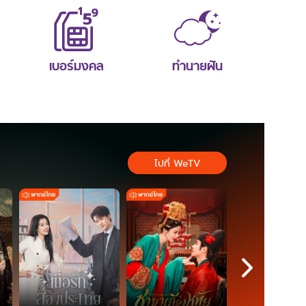
เบอร์มงคล
ทำนายฝัน
ไปที่ WeTV