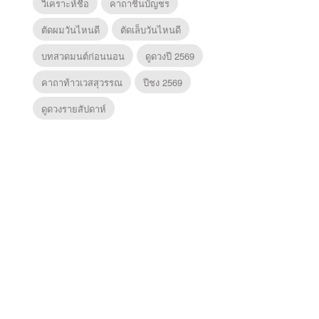
วิเคราะห์ชื่อ
คาถาชินบัญชร
ตัดผมวันไหนดี
ตัดเล็บวันไหนดี
บทสวดมนต์ก่อนนอน
ดูดวงปี 2569
คาถาท้าวเวสสุวรรณ
ปีชง 2569
ดูดวงรายสัปดาห์