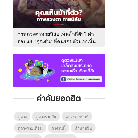
ภาพลวงตาทายนิสัย เห็นม้ากี่ตัว? คำ
ตอบเผย "จุดเด่น" ที่คนรอบตัวมองเห็น
ในตัวคุณ
คำค้นยอดฮิต
ดูดวง
ดูดวงรายวัน
ดูดวงรายปักษ์
ดูดวงรายเดือน
ดวงวันนี้
ทํานายฝัน