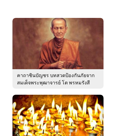
คาถาชินบัญชร บทสวดป้องกันภัยจาก
สมเด็จพระพุฒาจารย์ โต พรหมรังสี