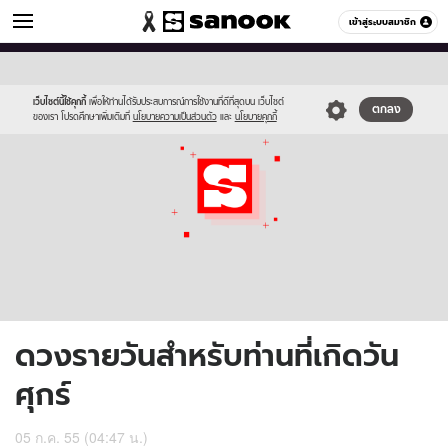
ดูดวง
เข้าสู่ระบบสมาชิก
หมวดอื่นๆ
//s.isanook.com/ho/0/ud/6/31589/170-
Sanook
//s.isanook.com/sr/0/images/logo-
600
60
fri_b.jpg
new-
sanook.png
เว็บไซต์นี้ใช้คุกกี้
เพื่อให้ท่านได้รับประสบการณ์การใช้งานที่ดีที่สุดบน เว็บไซต์
ตกลง
ของเรา โปรดศึกษาเพิ่มเติมที่
นโยบายความเป็นส่วนตัว
และ
นโยบายคุกกี้
ดวงรายวันสำหรับท่านที่เกิดวัน
ศุกร์
05 ก.ค. 55 (04:47 น.)