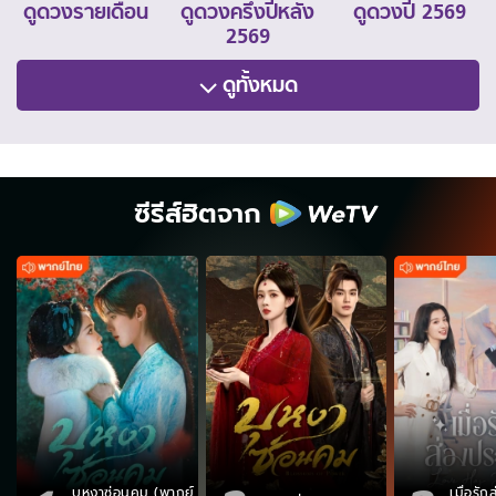
ดูดวงรายเดือน
ดูดวงครึ่งปีหลัง
ดูดวงปี 2569
2569
ดูทั้งหมด
ซีรีส์ฮิตจาก
บุหงาซ่อนคม (พากย์
เมื่อรั