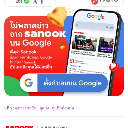
Copy link
แชร์
แท็ก :
ดูดวงรายวัน
ดูดวง
ดูแท็กทั้งหมด
สนับสนุนเนื้อหา