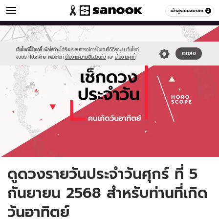
ดูดวง
เข้าสู่ระบบสมาชิก
หมวดอื่นๆ
//s.isanook.com/ho/0/ud/fxd/day/daily-
Sanook
//s.isanook.com/sr/0/images/logo-
600
60
horoscope-
new-
sunday.jpg
sanook.png
เว็บไซต์นี้ใช้คุกกี้
เพื่อให้ท่านได้รับประสบการณ์การใช้งานที่ดีที่สุดบน เว็บไซต์
ตกลง
ของเรา โปรดศึกษาเพิ่มเติมที่
นโยบายความเป็นส่วนตัว
และ
นโยบายคุกกี้
ดูดวงรายวันประจำวันศุกร์ ที่ 5
กันยายน 2568 สำหรับท่านที่เกิด
วันอาทิตย์