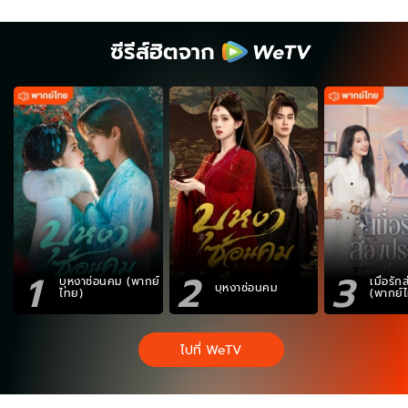
ซีรีส์ฮิตจาก
1
2
3
บุหงาซ่อนคม (พากย์
เมื่อรั
บุหงาซ่อนคม
ไทย)
(พากย์
ไปที่ WeTV