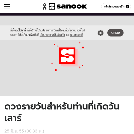
ดูดวง
เข้าสู่ระบบสมาชิก
หมวดอื่นๆ
//s.isanook.com/ho/0/ud/6/31081/170-
Sanook
//s.isanook.com/sr/0/images/logo-
600
60
sat_b.jpg
new-
sanook.png
เว็บไซต์นี้ใช้คุกกี้
เพื่อให้ท่านได้รับประสบการณ์การใช้งานที่ดีที่สุดบน เว็บไซต์
ตกลง
ของเรา โปรดศึกษาเพิ่มเติมที่
นโยบายความเป็นส่วนตัว
และ
นโยบายคุกกี้
ดวงรายวันสำหรับท่านที่เกิดวัน
เสาร์
25 มิ.ย. 55 (06:33 น.)