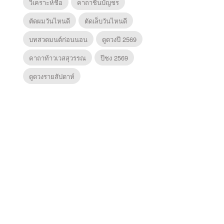
วิเคราะห์ชื่อ
คาถาชินบัญชร
ตัดผมวันไหนดี
ตัดเล็บวันไหนดี
บทสวดมนต์ก่อนนอน
ดูดวงปี 2569
คาถาท้าวเวสสุวรรณ
ปีชง 2569
ดูดวงรายสัปดาห์