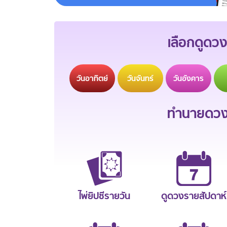
เลือกดูดวง
วัน
อาทิตย์
วัน
จันทร์
วัน
อังคาร
ทำนายดวงช
ไพ่ยิปซีรายวัน
ดูดวงรายสัปดาห์