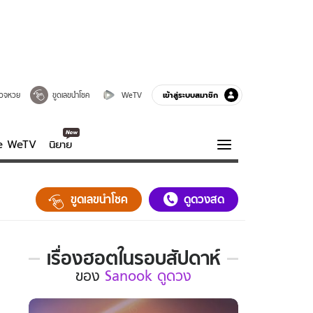
เข้าสู่ระบบสมาชิก
วจหวย
ขูดเลขนำโชค
WeTV
ve WeTV
นิยาย
รบรส
ความรู้รอบตัว
ขูดเลขนำโชค
ดูดวงสด
ฮาวทู
กูรู-รอบรู้
เรื่องฮอตในรอบสัปดาห์
เรื่อง
ของ
Sanook ดูดวง
ฮอต
ใน
รอบ