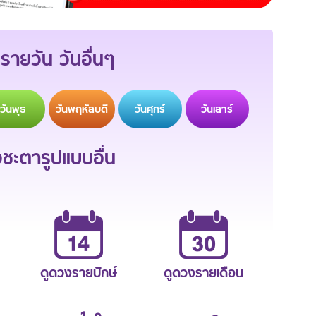
รายวัน วันอื่นๆ
วัน
พุธ
วัน
พฤหัสบดี
วัน
ศุกร์
วัน
เสาร์
ะตารูปแบบอื่น
ดูดวงรายปักษ์
ดูดวงรายเดือน