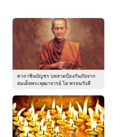
คาถาชินบัญชร บทสวดป้องกันภัยจาก
สมเด็จพระพุฒาจารย์ โต พรหมรังสี