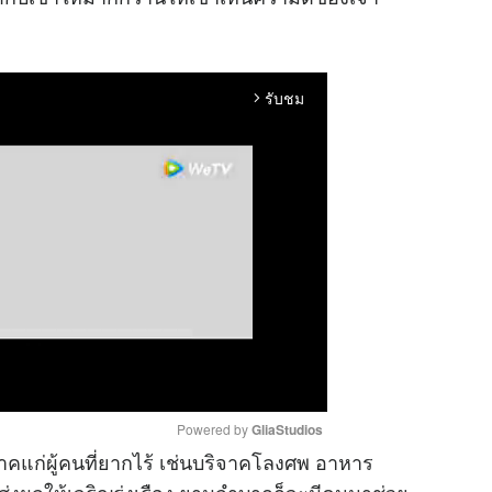
รับชม
arrow_forward_ios
Powered by 
GliaStudios
าคแก่ผู้คนที่ยากไร้ เช่นบริจาคโลงศพ อาหาร