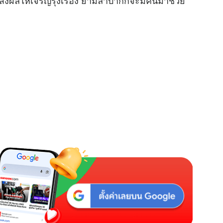
ะส่งผลให้เจริญรุ่งเรือง ยามลำบากก็จะมีคนมาช่วย
M
u
t
e