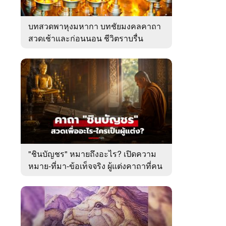
บทสวดพาหุงมหากา บทชัยมงคลคาถา
สวดเช้าและก่อนนอน ชีวิตราบรื่น
"ชินบัญชร" หมายถึงอะไร? เปิดความ
หมาย-ที่มา-ข้อเท็จจริง ผู้แต่งคาถาที่คน
ไทยคุ้นเคย