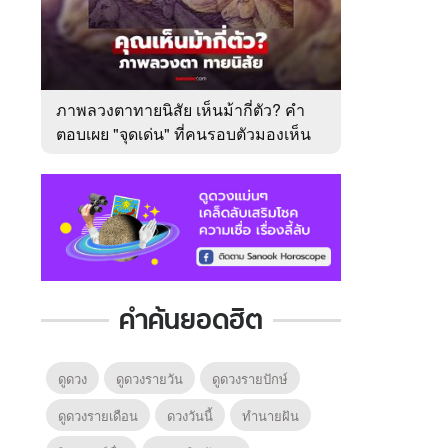
ภาพลวงตาทายนิสัย เห็นม้ากี่ตัว? คำ
ตอบเผย "จุดเด่น" ที่คนรอบตัวมองเห็น
ในตัวคุณ
คำค้นยอดฮิต
ดูดวง
ดูดวงรายวัน
ดูดวงรายปักษ์
ดูดวงรายเดือน
ดวงวันนี้
ทํานายฝัน