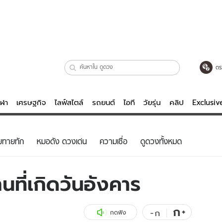
ตร
ีฬา
เศรษฐกิจ
ไลฟ์สไตล์
รถยนต์
ไอที
วัยรุ่น
คลิป
Exclusi
ตรวจหวย
ไลฟ์สไตล์
บันเทิงค
ยทายทัก
หมอดัง ดวงเด่น
ความเชื่อ
ดูดวงทั้งหมด
ผู้หญิง
หนัง-ละคร
ผู้ชาย
เพลง
ที่เกิดวันอังคาร
ย
วัยรุ่น
เกมส์
ไอที
คลิป
ก
+
-
ก
กดฟัง
รถยนต์
พอดแคสต์