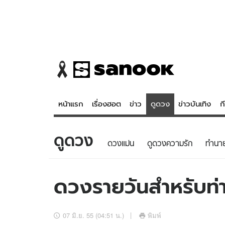
หน้าแรก
เรื่องฮอต
ข่าว
ดูดวง
ข่าวบันเทิง
ก
ดูดวง
ข่าว
ดูดวง - 
ดวงแม่น
ดูดวงความรัก
ทํานา
เรื่องฮอต
ดูดวง
ข่าว
หวยไทย
ดวงรายวันสำหรับท่าน
ข่าวบันเทิง
สถิติหวยไท
ข่าวกีฬา
หวยลาว
07 มิ.ย. 55 (04:51 น.)
พิมพ์
ข่าวเศรษฐกิจ