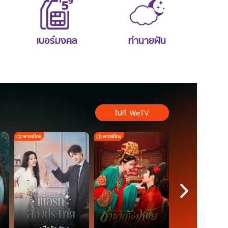
เบอร์มงคล
ทำนายฝัน
ไปที่ WeTV