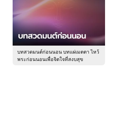
สัปดาห์
ของ
Sanook
ดูด
 WeTV
วง
บทสวดมนต์ก่อนนอน บทแผ่เมตตา ไหว้
พระก่อนนอนเพื่อจิตใจที่สงบสุข
ติดต่อโฆษณา
tencentthbd
sales@tencent.co.th
รา
ร้องเรียนเนื้อหาไม่เหมาะสม
แนะนำติชม แจ้งปัญหาการใช้งาน