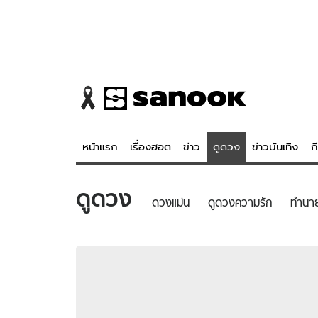
หน้าแรก
เรื่องฮอต
ข่าว
ดูดวง
ข่าวบันเทิง
ก
ดูดวง
ข่าว
ดูดวง - 
ดวงแม่น
ดูดวงความรัก
ทํานา
เรื่องฮอต
ดูดวง
ข่าว
หวยไทย
ข่าวบันเทิง
สถิติหวยไท
ข่าวกีฬา
หวยลาว
ข่าวเศรษฐกิจ