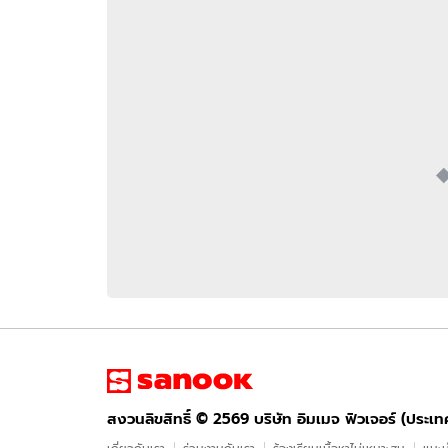
อัปเดตจีน
เช็กข่าวชัวร์
ติดตามสนุกโซเชี
ดาวน์โหลดสนุกแอปฟรี
สงวนลิขสิทธิ์ ©
2569
บริษัท อิมเมจ ฟิวเจอร์ (ประเทศไทย) จำกัด
สงวนลิขสิทธิ์ ©
2569
บริษัท อิมเมจ ฟิวเจอร์ (ประเ