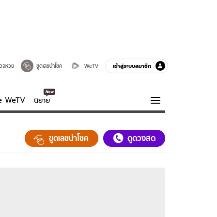
เข้าสู่ระบบสมาชิก
วจหวย
ขูดเลขนำโชค
WeTV
ve WeTV
นิยาย
รบรส
ความรู้รอบตัว
ขูดเลขนำโชค
ดูดวงสด
ฮาวทู
กูรู-รอบรู้