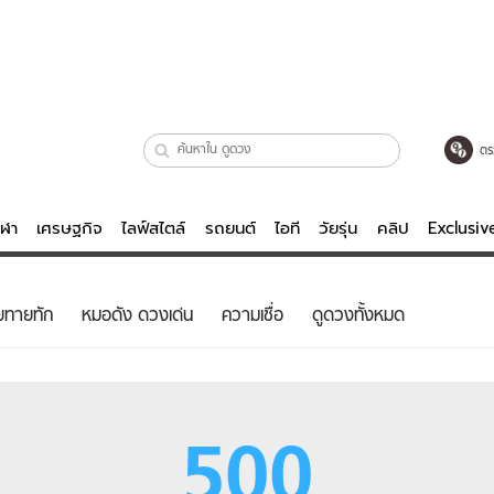
ตร
ีฬา
เศรษฐกิจ
ไลฟ์สไตล์
รถยนต์
ไอที
วัยรุ่น
คลิป
Exclusi
ตรวจหวย
ไลฟ์สไตล์
บันเทิงค
ยทายทัก
หมอดัง ดวงเด่น
ความเชื่อ
ดูดวงทั้งหมด
ผู้หญิง
หนัง-ละคร
ผู้ชาย
เพลง
ย
วัยรุ่น
เกมส์
500
ไอที
คลิป
รถยนต์
พอดแคสต์