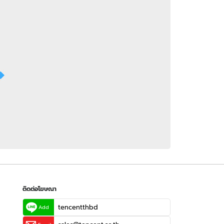
 WeTV
ติดต่อโฆษณา
tencentthbd
sales@tencent.co.th
รา
ร้องเรียนเนื้อหาไม่เหมาะสม
แนะนำติชม แจ้งปัญหาการใช้งาน
ติดต่อโฆษณา
tencentthbd
Add