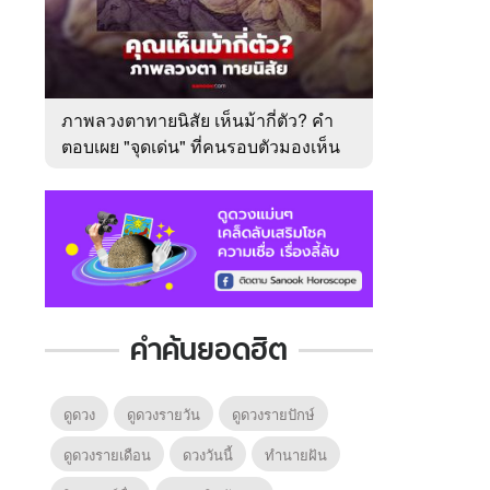
ภาพลวงตาทายนิสัย เห็นม้ากี่ตัว? คำ
ตอบเผย "จุดเด่น" ที่คนรอบตัวมองเห็น
ในตัวคุณ
คำค้นยอดฮิต
ดูดวง
ดูดวงรายวัน
ดูดวงรายปักษ์
ดูดวงรายเดือน
ดวงวันนี้
ทํานายฝัน