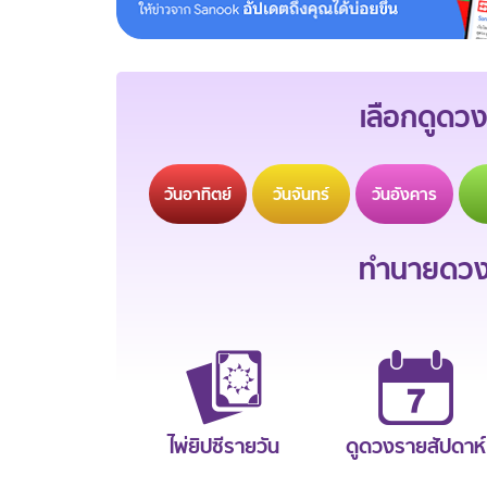
เลือกดูดวง
วัน
อาทิตย์
วัน
จันทร์
วัน
อังคาร
ทำนายดวงช
ไพ่ยิปซีรายวัน
ดูดวงรายสัปดาห์