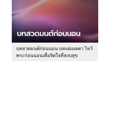
สัปดาห์
ของ
Sanook
ดูด
 WeTV
วง
บทสวดมนต์ก่อนนอน บทแผ่เมตตา ไหว้
พระก่อนนอนเพื่อจิตใจที่สงบสุข
ติดต่อโฆษณา
tencentthbd
sales@tencent.co.th
รา
ร้องเรียนเนื้อหาไม่เหมาะสม
แนะนำติชม แจ้งปัญหาการใช้งาน