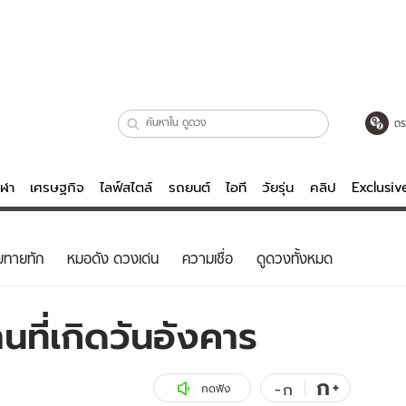
ตร
ีฬา
เศรษฐกิจ
ไลฟ์สไตล์
รถยนต์
ไอที
วัยรุ่น
คลิป
Exclusi
ตรวจหวย
ไลฟ์สไตล์
บันเทิงค
ยทายทัก
หมอดัง ดวงเด่น
ความเชื่อ
ดูดวงทั้งหมด
ผู้หญิง
หนัง-ละคร
ผู้ชาย
เพลง
ที่เกิดวันอังคาร
ย
วัยรุ่น
เกมส์
ไอที
คลิป
ก
+
-
ก
กดฟัง
รถยนต์
พอดแคสต์