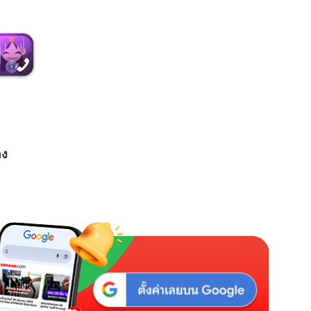
M
u
t
e
อง