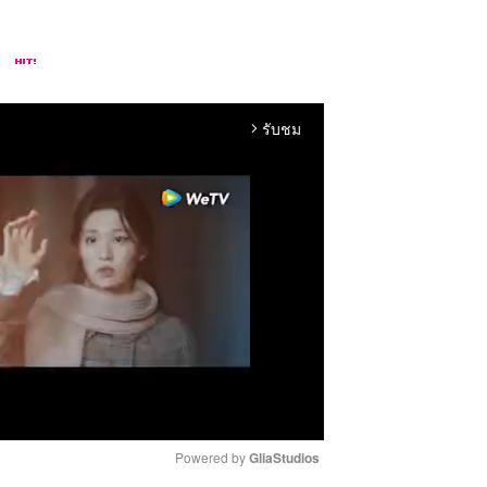
รับชม
arrow_forward_ios
Powered by 
GliaStudios