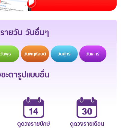
รายวัน วันอื่นๆ
วัน
พุธ
วัน
พฤหัสบดี
วัน
ศุกร์
วัน
เสาร์
ะตารูปแบบอื่น
ดูดวงรายปักษ์
ดูดวงรายเดือน