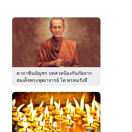
คาถาชินบัญชร บทสวดป้องกันภัยจาก
สมเด็จพระพุฒาจารย์ โต พรหมรังสี