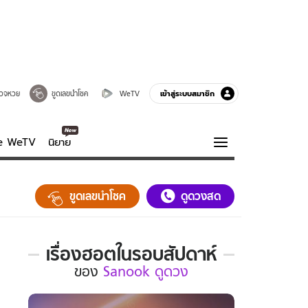
เข้าสู่ระบบสมาชิก
วจหวย
ขูดเลขนำโชค
WeTV
ve WeTV
นิยาย
รบรส
ความรู้รอบตัว
ขูดเลขนำโชค
ดูดวงสด
ฮาวทู
กูรู-รอบรู้
เรื่องฮอตในรอบสัปดาห์
เรื่อง
ของ
Sanook ดูดวง
ฮอต
ใน
รอบ