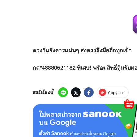
ดวง
วันอังคารแม่นๆ ส่งตรงถึงมือถือทุกเช้า
กด*48880521182 พิเศษ! พร้อมสิทธิ์ลุ้นรับท
แชร์เรื่องนี้
Copy link