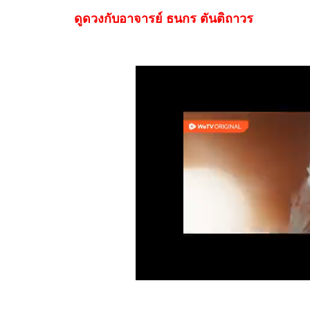
ดูดวงกับอาจารย์ ธนกร ตันติถาวร