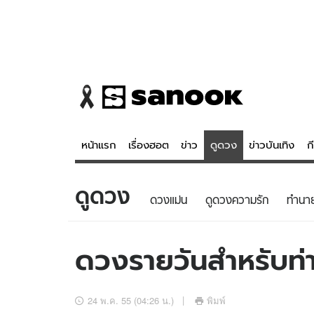
หน้าแรก
เรื่องฮอต
ข่าว
ดูดวง
ข่าวบันเทิง
ก
ดูดวง
ข่าว
ดูดวง - 
ดวงแม่น
ดูดวงความรัก
ทํานา
เรื่องฮอต
ดูดวง
ข่าว
หวยไทย
ดวงรายวันสำหรับท่าน
ข่าวบันเทิง
สถิติหวยไท
ข่าวกีฬา
หวยลาว
24 พ.ค. 55 (04:26 น.)
พิมพ์
ข่าวเศรษฐกิจ