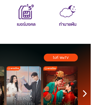
เบอร์มงคล
ทำนายฝัน
ไปที่ WeTV