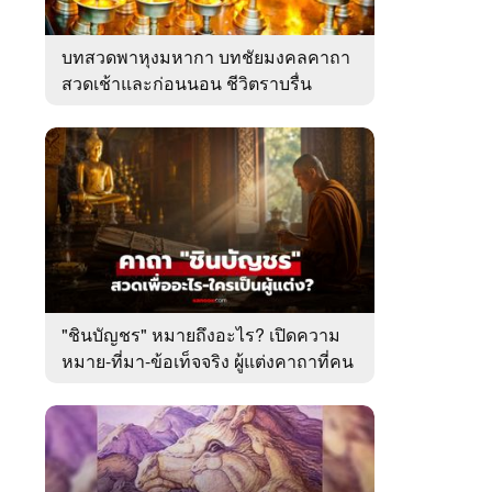
บทสวดพาหุงมหากา บทชัยมงคลคาถา
สวดเช้าและก่อนนอน ชีวิตราบรื่น
"ชินบัญชร" หมายถึงอะไร? เปิดความ
หมาย-ที่มา-ข้อเท็จจริง ผู้แต่งคาถาที่คน
ไทยคุ้นเคย