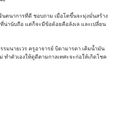
ีจินตนาการที่ดี ชอบถาม เมื่อโตขึ้นจะมุ่งมั่นสร้าง
ที่น่านับถือ แต่ก็จะมีข้อด้อยคือลังเล และเปลี่ยน
ากรรมนายเวร ครูอาจารย์ บิดามารดา เติมน้ำมัน
าใหม่ ทำตัวเองให้ดูดีตามกาลเทศะจะก่อให้เกิดโชค