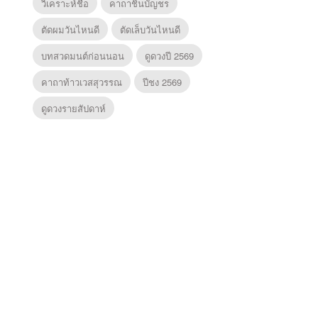
วิเคราะห์ชื่อ
คาถาชินบัญชร
ตัดผมวันไหนดี
ตัดเล็บวันไหนดี
บทสวดมนต์ก่อนนอน
ดูดวงปี 2569
คาถาท้าวเวสสุวรรณ
ปีชง 2569
ดูดวงรายสัปดาห์