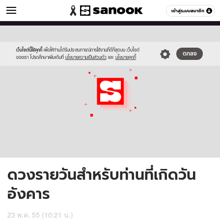
ดูดวง
เข้าสู่ระบบสมาชิก
หมวดอื่นๆ
//s.isanook.com/ho/0/ud/5/29677/170-
Sanook
//s.isanook.com/sr/0/images/logo-
600
60
tue_b.jpg
new-
sanook.png
เว็บไซต์นี้ใช้คุกกี้
เพื่อให้ท่านได้รับประสบการณ์การใช้งานที่ดีที่สุดบน เว็บไซต์
ตกลง
ของเรา โปรดศึกษาเพิ่มเติมที่
นโยบายความเป็นส่วนตัว
และ
นโยบายคุกกี้
ดวงรายวันสำหรับท่านที่เกิดวัน
อังคาร
23 พ.ค. 55 (10:21 น.)