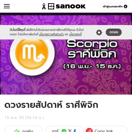
ดูดวง
เข้าสู่ระบบสมาชิก
หมวดอื่นๆ
//s.isanook.com/ho/0/ud/5/29325/11scorpio.jpg
Sanook
//s.isanook.com/sr/0/images/logo-
600
60
new-
sanook.png
เว็บไซต์นี้ใช้คุกกี้
เพื่อให้ท่านได้รับประสบการณ์การใช้งานที่ดีที่สุดบน เว็บไซต์
ตกลง
ของเรา โปรดศึกษาเพิ่มเติมที่
นโยบายความเป็นส่วนตัว
และ
นโยบายคุกกี้
ดวงรายสัปดาห์ ราศีพิจิก
15 พ.ค. 55 (04:14 น.)
Copy link
แชร์
กดฟัง