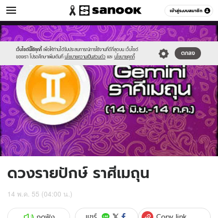
ดูดวง
เข้าสู่ระบบสมาชิก
หมวดอื่นๆ
//s.isanook.com/ho/0/ud/5/29221/6gemini.jpg
Sanook
//s.isanook.com/sr/0/images/logo-
600
60
new-
sanook.png
เว็บไซต์นี้ใช้คุกกี้
เพื่อให้ท่านได้รับประสบการณ์การใช้งานที่ดีที่สุดบน เว็บไซต์
ตกลง
ของเรา โปรดศึกษาเพิ่มเติมที่
นโยบายความเป็นส่วนตัว
และ
นโยบายคุกกี้
ดวงรายปักษ์ ราศีเมถุน
14 พ.ค. 55 (04:00 น.)
Copy link
แชร์
กดฟัง