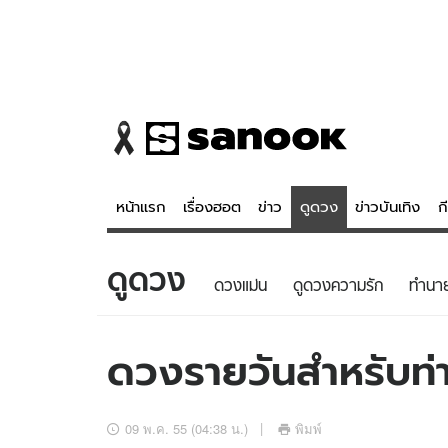
หน้าแรก
เรื่องฮอต
ข่าว
ดูดวง
ข่าวบันเทิง
ก
ดูดวง
ข่าว
ดูดวง - 
ดวงแม่น
ดูดวงความรัก
ทํานา
เรื่องฮอต
ดูดวง
ข่าว
หวยไทย
ดวงรายวันสำหรับท่าน
ข่าวบันเทิง
สถิติหวยไท
ข่าวกีฬา
หวยลาว
09 พ.ค. 55 (04:38 น.)
พิมพ์
ข่าวเศรษฐกิจ