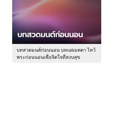
สัปดาห์
ของ
Sanook
ดูด
 WeTV
วง
บทสวดมนต์ก่อนนอน บทแผ่เมตตา ไหว้
พระก่อนนอนเพื่อจิตใจที่สงบสุข
ติดต่อโฆษณา
tencentthbd
sales@tencent.co.th
รา
ร้องเรียนเนื้อหาไม่เหมาะสม
แนะนำติชม แจ้งปัญหาการใช้งาน