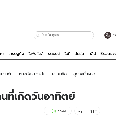
ตร
ีฬา
เศรษฐกิจ
ไลฟ์สไตล์
รถยนต์
ไอที
วัยรุ่น
คลิป
Exclusi
ตรวจหวย
ไลฟ์สไตล์
บันเทิงค
ยทายทัก
หมอดัง ดวงเด่น
ความเชื่อ
ดูดวงทั้งหมด
ผู้หญิง
หนัง-ละคร
ผู้ชาย
เพลง
ที่เกิดวันอาทิตย์
ย
วัยรุ่น
เกมส์
ไอที
คลิป
ก
+
-
ก
กดฟัง
รถยนต์
พอดแคสต์