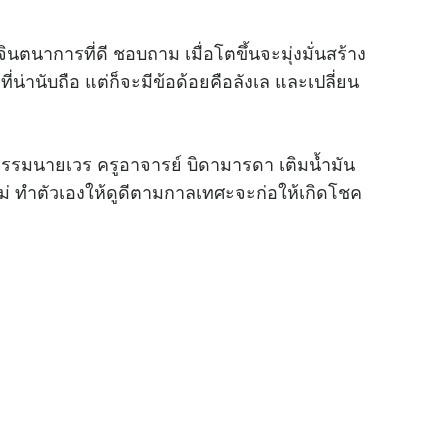
ีจินตนาการที่ดี ชอบถาม เมื่อโตขึ้นจะมุ่งมั่นสร้าง
ที่น่านับถือ แต่ก็จะมีข้อด้อยคือลังเล และเปลี่ยน
ากรรมนายเวร ครูอาจารย์ บิดามารดา เติมน้ำมัน
าใหม่ ทำตัวเองให้ดูดีตามกาลเทศะจะก่อให้เกิดโชค