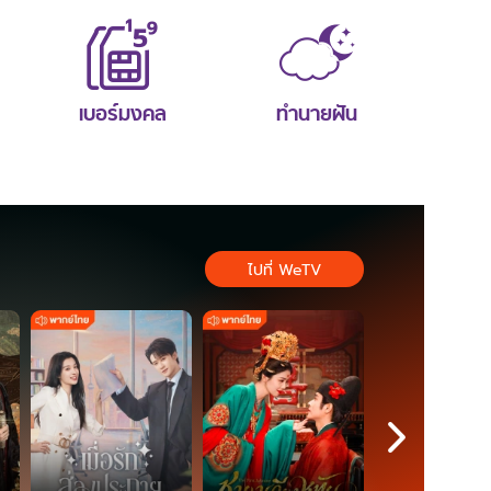
เบอร์มงคล
ทำนายฝัน
ไปที่ WeTV