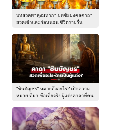
บทสวดพาหุงมหากา บทชัยมงคลคาถา
สวดเช้าและก่อนนอน ชีวิตราบรื่น
"ชินบัญชร" หมายถึงอะไร? เปิดความ
หมาย-ที่มา-ข้อเท็จจริง ผู้แต่งคาถาที่คน
ไทยคุ้นเคย