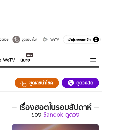
เข้าสู่ระบบสมาชิก
วจหวย
ขูดเลขนำโชค
WeTV
ve WeTV
นิยาย
รบรส
ความรู้รอบตัว
ขูดเลขนำโชค
ดูดวงสด
ฮาวทู
กูรู-รอบรู้
เรื่องฮอตในรอบสัปดาห์
เรื่อง
ของ
Sanook ดูดวง
ฮอต
ใน
รอบ