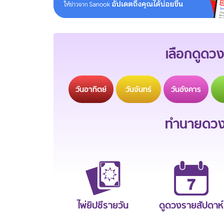
เลือกดูดวง
วัน
อาทิตย์
วัน
จันทร์
วัน
อังคาร
ทำนายดวงช
ไพ่ยิปซีรายวัน
ดูดวงรายสัปดาห์