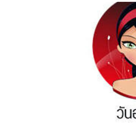
อัปเดตจีน
เช็กข่าวชัวร์
ติดตามสนุกโซเชี
ดาวน์โหลดสนุกแอปฟรี
สงวนลิขสิทธิ์ ©
2569
บริษัท อิมเมจ ฟิวเจอร์ (ประเทศไทย) จำกัด