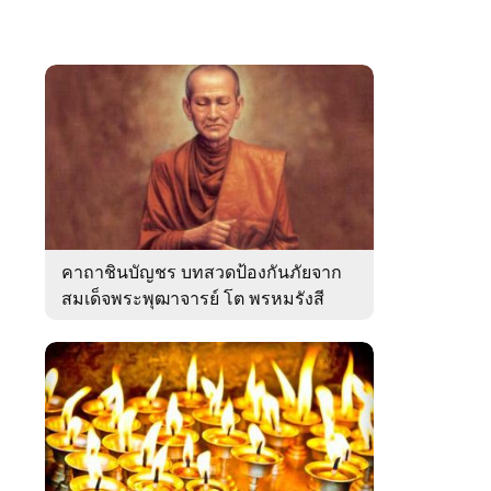
คาถาชินบัญชร บทสวดป้องกันภัยจาก
สมเด็จพระพุฒาจารย์ โต พรหมรังสี