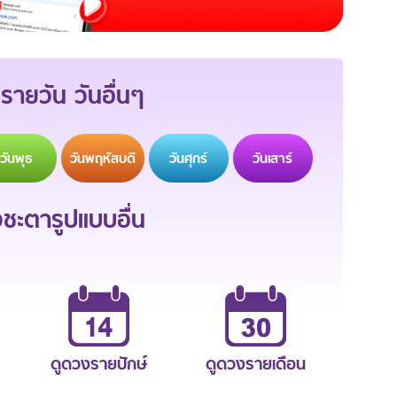
รายวัน วันอื่นๆ
วัน
พุธ
วัน
พฤหัสบดี
วัน
ศุกร์
วัน
เสาร์
ะตารูปแบบอื่น
ดูดวงรายปักษ์
ดูดวงรายเดือน