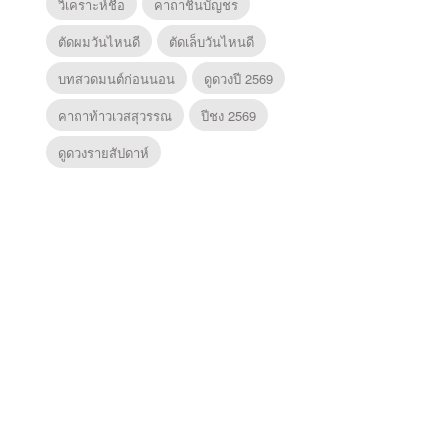
วิเคราะห์ชื่อ
คาถาชินบัญชร
ตัดผมวันไหนดี
ตัดเล็บวันไหนดี
บทสวดมนต์ก่อนนอน
ดูดวงปี 2569
คาถาท้าวเวสสุวรรณ
ปีชง 2569
ดูดวงรายสัปดาห์