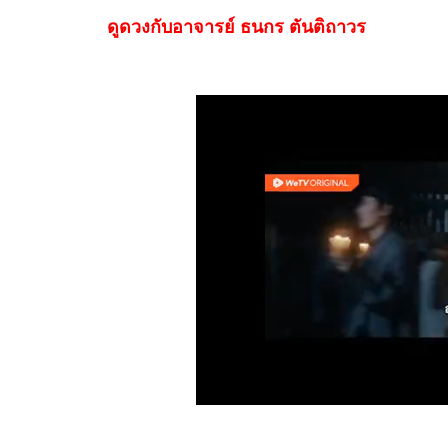
ดูดวงกับอาจารย์ ธนกร ตันติถาวร