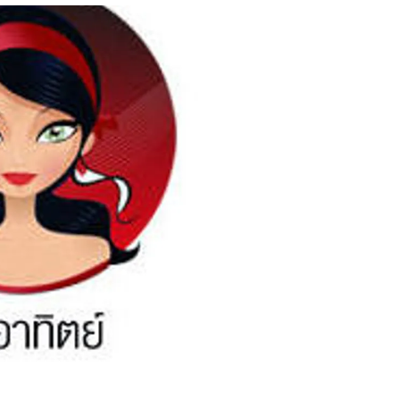
สุขภาพ
ดูทีวี
เที่ยว-กิน
WeTV
Tasteful Thailand
Exclusive
Sanook Choice
นิยาย
ยลได้ที่
ร่วมงานกับเ