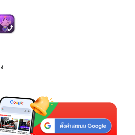
M
u
t
e
อง