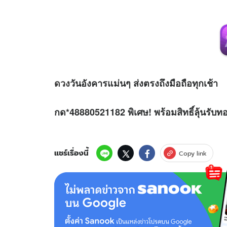
ดวง
วันอังคารแม่นๆ ส่งตรงถึงมือถือทุกเช้า
กด*48880521182 พิเศษ! พร้อมสิทธิ์ลุ้นรับท
แชร์เรื่องนี้
Copy link