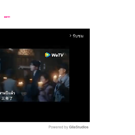
รับชม
arrow_forward_ios
Powered by 
GliaStudios