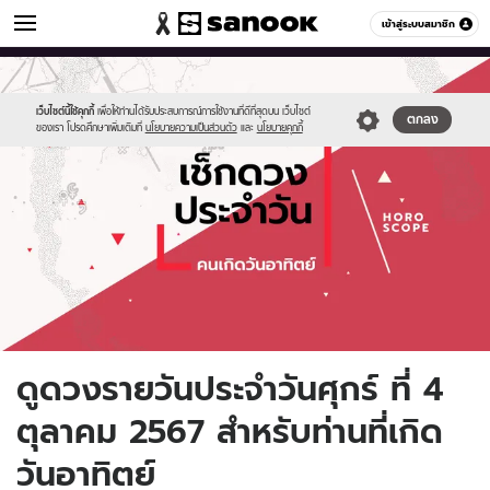
ดูดวง
เข้าสู่ระบบสมาชิก
หมวดอื่นๆ
//s.isanook.com/ho/0/ud/fxd/day/daily-
Sanook
//s.isanook.com/sr/0/images/logo-
600
60
horoscope-
new-
sunday.jpg
sanook.png
เว็บไซต์นี้ใช้คุกกี้
เพื่อให้ท่านได้รับประสบการณ์การใช้งานที่ดีที่สุดบน เว็บไซต์
ตกลง
ของเรา โปรดศึกษาเพิ่มเติมที่
นโยบายความเป็นส่วนตัว
และ
นโยบายคุกกี้
ดูดวงรายวันประจำวันศุกร์ ที่ 4
ตุลาคม 2567 สำหรับท่านที่เกิด
วันอาทิตย์