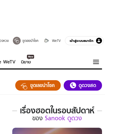
เข้าสู่ระบบสมาชิก
วจหวย
ขูดเลขนำโชค
WeTV
ve WeTV
นิยาย
รบรส
ความรู้รอบตัว
ขูดเลขนำโชค
ดูดวงสด
ฮาวทู
กูรู-รอบรู้
เรื่องฮอตในรอบสัปดาห์
เรื่อง
ของ
Sanook ดูดวง
ฮอต
ใน
รอบ