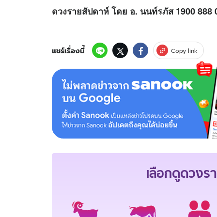
ดวง
รายสัปดาห์ โดย อ. นนท์รภัส 1900 888 
แชร์เรื่องนี้
Copy link
เลือกดู
ดวงรา