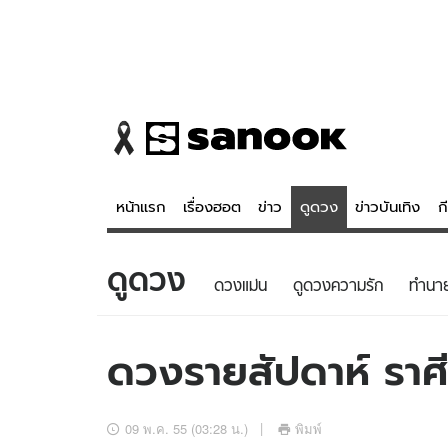
หน้าแรก
เรื่องฮอต
ข่าว
ดูดวง
ข่าวบันเทิง
ก
ดูดวง
ข่าว
ดูดวง - 
ดวงแม่น
ดูดวงความรัก
ทํานา
เรื่องฮอต
ดูดวง
ข่าว
หวยไทย
ดวงรายสัปดาห์ รา
ข่าวบันเทิง
สถิติหวยไท
ข่าวกีฬา
หวยลาว
09 พ.ค. 55 (03:28 น.)
พิมพ์
ข่าวเศรษฐกิจ