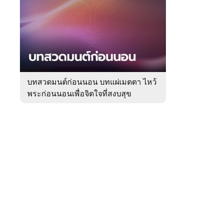
สัปดาห์
ของ
Sanook
ดูด
 WeTV
วง
บทสวดมนต์ก่อนนอน บทแผ่เมตตา ไหว้
พระก่อนนอนเพื่อจิตใจที่สงบสุข
ติดต่อโฆษณา
tencentthbd
sales@tencent.co.th
รา
ร้องเรียนเนื้อหาไม่เหมาะสม
แนะนำติชม แจ้งปัญหาการใช้งาน