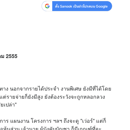
ตั้ง Sanook เป็นข่าวโปรดบน Google
คม 2555
าง นอกจากรายได้ประจำ งานพิเศษ ยังมีที่ได้โดย
ู แต่รายจ่ายก็ยังมีสูง ยังต้องระวังจะถูกหลอกลวง
ียเปล่า"
ร แผนงาน โครงการ ฯลฯ ถึงจะดู "เว่อร์" แต่ก็
อหุ้นส่วน เจ้านาย ผู้บังคับบัญชา ก็มีเกณฑ์ที่จะ