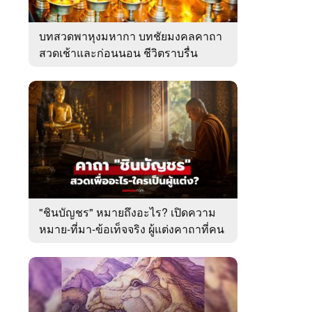
บทสวดพาหุงมหากา บทชัยมงคลคาถา
สวดเช้าและก่อนนอน ชีวิตราบรื่น
"ชินบัญชร" หมายถึงอะไร? เปิดความ
หมาย-ที่มา-ข้อเท็จจริง ผู้แต่งคาถาที่คน
ไทยคุ้นเคย