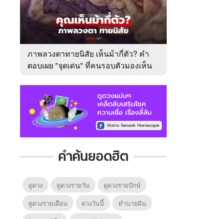
ภาพลวงตาทายนิสัย เห็นม้ากี่ตัว? คำ
ตอบเผย "จุดเด่น" ที่คนรอบตัวมองเห็น
ในตัวคุณ
คำค้นยอดฮิต
ดูดวง
ดูดวงรายวัน
ดูดวงรายปักษ์
ดูดวงรายเดือน
ดวงวันนี้
ทํานายฝัน