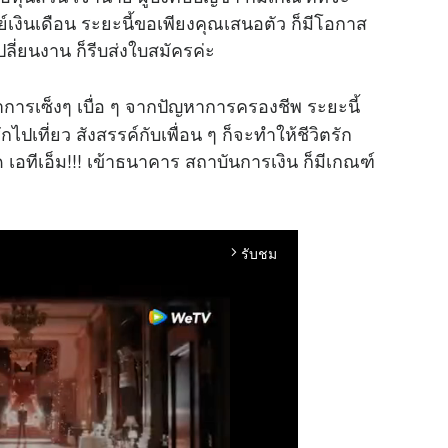
ุษย์เงินเดือน ระยะนี้ขอเพียงคุณเสนอตัว ก็มีโอกาส
เปลี่ยนงาน ก็รีบส่งใบสมัครค่ะ
มีอาการเซ็งๆ เบื่อ ๆ จากปัญหาการครองชีพ ระยะนี้
ปเที่ยว สังสรรค์กับเพื่อน ๆ ก็จะทำให้ชีวิตรัก
 เอทีเอ็ม!!! เข้าธนาคาร สถาบันการเงิน ก็มีเกณฑ์
รับชม
arrow_forward_ios