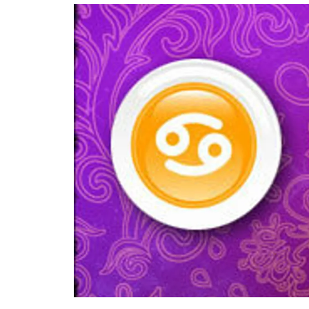
อัปเดตจีน
เช็กข่าวชัวร์
ติดตามสนุกโซเชี
ดาวน์โหลดสนุกแอปฟรี
สงวนลิขสิทธิ์ ©
2569
บริษัท อิมเมจ ฟิวเจอร์ (ประเทศไทย) จำกัด