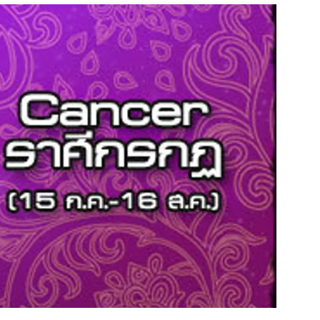
สุขภาพ
ดูทีวี
เที่ยว-กิน
WeTV
Tasteful Thailand
Exclusive
Sanook Choice
นิยาย
ยลได้ที่
ร่วมงานกับเ