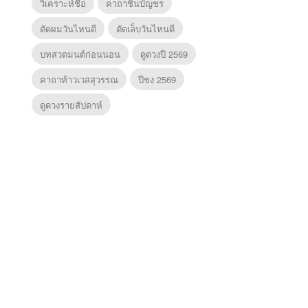
วิเคราะห์ชื่อ
คาถาชินบัญชร
ตัดผมวันไหนดี
ตัดเล็บวันไหนดี
บทสวดมนต์ก่อนนอน
ดูดวงปี 2569
คาถาท้าวเวสสุวรรณ
ปีชง 2569
ดูดวงรายสัปดาห์