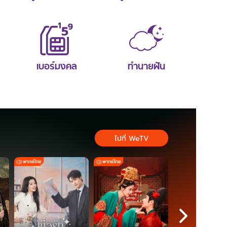
เบอร์มงคล
ทำนายฝัน
ไปที่ WeTV