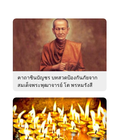
คาถาชินบัญชร บทสวดป้องกันภัยจาก
สมเด็จพระพุฒาจารย์ โต พรหมรังสี