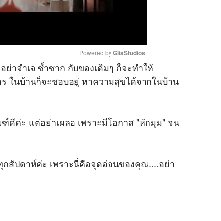
Powered by 
GliaStudios
อย่าจำเจ ซ้ำซาก กับของเดิมๆ ก็จะทำให้
วาร ในบ้านก็จะชอบอยู่ หาความสุขได้จากในบ้าน
M
u
t
ฑ์ดีค่ะ แต่อย่าเผลอ เพราะมีโอกาส "หักมุม" จน
e
ุกสัปดาห์ค่ะ เพราะนี่คือจุดอ่อนของคุณ....อย่า