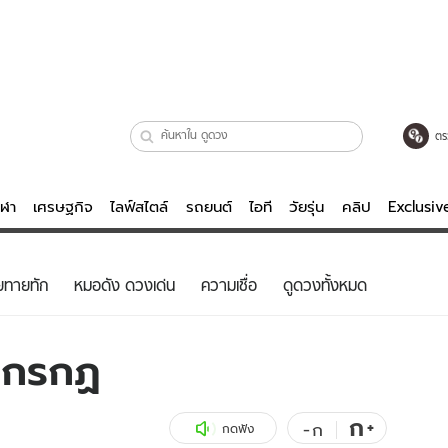
ตร
ีฬา
เศรษฐกิจ
ไลฟ์สไตล์
รถยนต์
ไอที
วัยรุ่น
คลิป
Exclusi
ตรวจหวย
ไลฟ์สไตล์
บันเทิงค
ยทายทัก
หมอดัง ดวงเด่น
ความเชื่อ
ดูดวงทั้งหมด
ผู้หญิง
หนัง-ละคร
ผู้ชาย
เพลง
ศีกรกฏ
ย
วัยรุ่น
เกมส์
ไอที
คลิป
ก
+
-
ก
กดฟัง
รถยนต์
พอดแคสต์