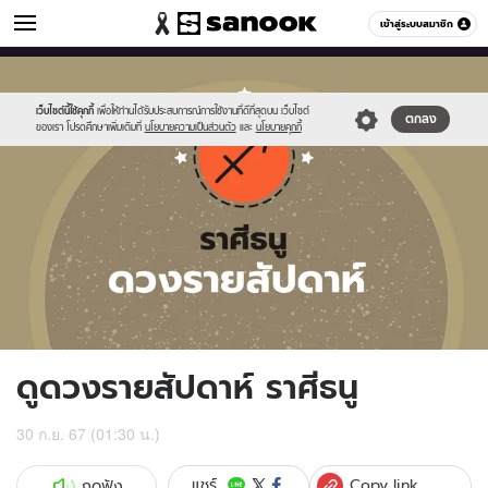
ดูดวง
เข้าสู่ระบบสมาชิก
หมวดอื่นๆ
//s.isanook.com/ho/0/ud/fxd/week/weekly-
Sanook
//s.isanook.com/sr/0/images/logo-
600
60
horoscope-
new-
sagittarus_z.jpg
sanook.png
เว็บไซต์นี้ใช้คุกกี้
เพื่อให้ท่านได้รับประสบการณ์การใช้งานที่ดีที่สุดบน เว็บไซต์
ตกลง
ของเรา โปรดศึกษาเพิ่มเติมที่
นโยบายความเป็นส่วนตัว
และ
นโยบายคุกกี้
ดูดวงรายสัปดาห์ ราศีธนู
30 ก.ย. 67 (01:30 น.)
Copy link
แชร์
กดฟัง