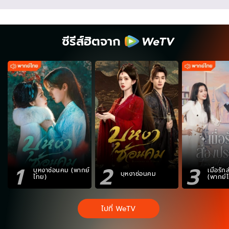
ซีรีส์ฮิตจาก
1
2
3
บุหงาซ่อนคม (พากย์
เมื่อรั
บุหงาซ่อนคม
ไทย)
(พากย์
ไปที่ WeTV