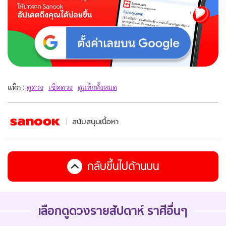
แท็ก :
ดูดวง
เช็คดวง
ดูแท็กทั้งหมด
สนับสนุนเนื้อหา
กลับขึ้นไปด้านบน
เลือกดู
ดวงรายสัปดาห์
ราศีอื่นๆ