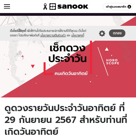
ดูดวง
เข้าสู่ระบบสมาชิก
หมวดอื่นๆ
//s.isanook.com/ho/0/ud/fxd/day/daily-
Sanook
//s.isanook.com/sr/0/images/logo-
600
60
horoscope-
new-
sunday.jpg
sanook.png
เว็บไซต์นี้ใช้คุกกี้
เพื่อให้ท่านได้รับประสบการณ์การใช้งานที่ดีที่สุดบน เว็บไซต์
ตกลง
ของเรา โปรดศึกษาเพิ่มเติมที่
นโยบายความเป็นส่วนตัว
และ
นโยบายคุกกี้
ดูดวงรายวันประจำวันอาทิตย์ ที่
29 กันยายน 2567 สำหรับท่านที่
เกิดวันอาทิตย์