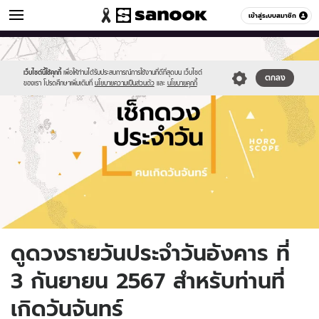
ดูดวง
เข้าสู่ระบบสมาชิก
หมวดอื่นๆ
//s.isanook.com/ho/0/ud/fxd/day/daily-
Sanook
//s.isanook.com/sr/0/images/logo-
600
60
horoscope-
new-
monday.jpg
sanook.png
เว็บไซต์นี้ใช้คุกกี้
เพื่อให้ท่านได้รับประสบการณ์การใช้งานที่ดีที่สุดบน เว็บไซต์
ตกลง
ของเรา โปรดศึกษาเพิ่มเติมที่
นโยบายความเป็นส่วนตัว
และ
นโยบายคุกกี้
ดูดวงรายวันประจำวันอังคาร ที่
3 กันยายน 2567 สำหรับท่านที่
เกิดวันจันทร์