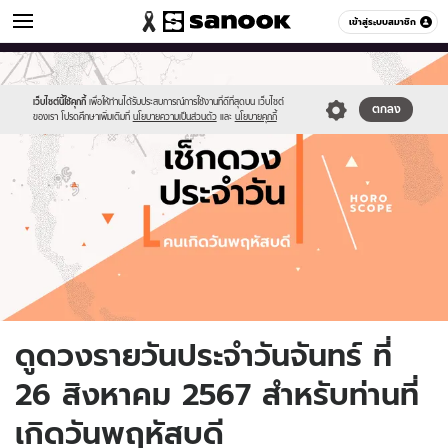
ดูดวง
เข้าสู่ระบบสมาชิก
หมวดอื่นๆ
//s.isanook.com/ho/0/ud/fxd/day/daily-
Sanook
//s.isanook.com/sr/0/images/logo-
600
60
horoscope-
new-
thursday.jpg
sanook.png
เว็บไซต์นี้ใช้คุกกี้
เพื่อให้ท่านได้รับประสบการณ์การใช้งานที่ดีที่สุดบน เว็บไซต์
ตกลง
ของเรา โปรดศึกษาเพิ่มเติมที่
นโยบายความเป็นส่วนตัว
และ
นโยบายคุกกี้
ดูดวงรายวันประจำวันจันทร์ ที่
26 สิงหาคม 2567 สำหรับท่านที่
เกิดวันพฤหัสบดี