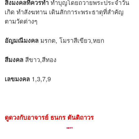
สิ่งมงคลที่ควรทำ
ทำบุญโดยถวายพระประจำวัน
เกิด ทำสังฆทาน เดินสักการะพระธาตุที่สำคัญ
ตามวัดต่างๆ
อัญมณีมงคล
มรกต, โมราสีเขียว,หยก
สีมงคล
สีขาว,สีทอง
เลขมงคล
1,3,7,9
ดูดวงกับอาจารย์ ธนกร ตันติถาวร