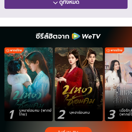
ดูทั้งหมด
ซีรีส์ฮิตจาก
1
2
3
บุหงาซ่อนคม (พากย์
เมื่อรั
บุหงาซ่อนคม
ไทย)
(พากย์