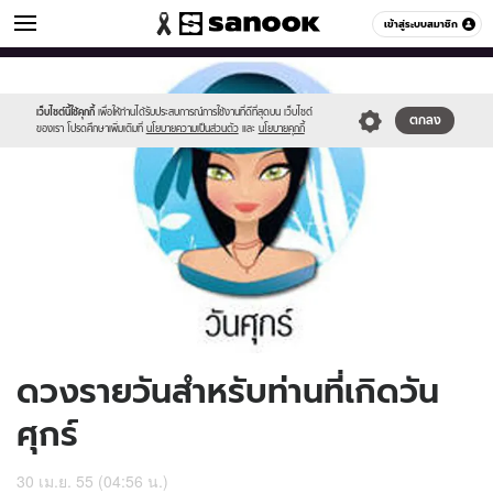
ดูดวง
เข้าสู่ระบบสมาชิก
หมวดอื่นๆ
//s.isanook.com/ho/0/ud/5/28685/170-
Sanook
//s.isanook.com/sr/0/images/logo-
600
60
fri_b.jpg
new-
sanook.png
เว็บไซต์นี้ใช้คุกกี้
เพื่อให้ท่านได้รับประสบการณ์การใช้งานที่ดีที่สุดบน เว็บไซต์
ตกลง
ของเรา โปรดศึกษาเพิ่มเติมที่
นโยบายความเป็นส่วนตัว
และ
นโยบายคุกกี้
ดวงรายวันสำหรับท่านที่เกิดวัน
ศุกร์
30 เม.ย. 55 (04:56 น.)