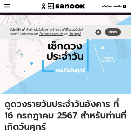
ดูดวง
เข้าสู่ระบบสมาชิก
หมวดอื่นๆ
//s.isanook.com/ho/0/ud/fxd/day/daily-
Sanook
//s.isanook.com/sr/0/images/logo-
600
60
horoscope-
new-
friday.jpg
sanook.png
เว็บไซต์นี้ใช้คุกกี้
เพื่อให้ท่านได้รับประสบการณ์การใช้งานที่ดีที่สุดบน เว็บไซต์
ตกลง
ของเรา โปรดศึกษาเพิ่มเติมที่
นโยบายความเป็นส่วนตัว
และ
นโยบายคุกกี้
ดูดวงรายวันประจำวันอังคาร ที่
16 กรกฎาคม 2567 สำหรับท่านที่
เกิดวันศุกร์