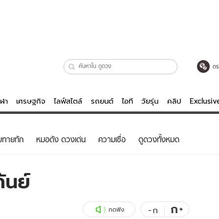
ตร
ีฬา
เศรษฐกิจ
ไลฟ์สไตล์
รถยนต์
ไอที
วัยรุ่น
คลิป
Exclusi
ตรวจหวย
ไลฟ์สไตล์
บันเทิงค
ยทายทัก
หมอดัง ดวงเด่น
ความเชื่อ
ดูดวงทั้งหมด
ผู้หญิง
หนัง-ละคร
ผู้ชาย
เพลง
ันย์
ย
วัยรุ่น
เกมส์
ไอที
คลิป
ก
+
-
ก
กดฟัง
รถยนต์
พอดแคสต์