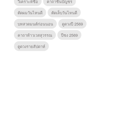
วิเคราะห์ชื่อ
คาถาชินบัญชร
ตัดผมวันไหนดี
ตัดเล็บวันไหนดี
บทสวดมนต์ก่อนนอน
ดูดวงปี 2569
คาถาท้าวเวสสุวรรณ
ปีชง 2569
ดูดวงรายสัปดาห์