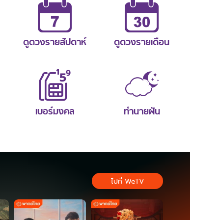
ดูดวงรายสัปดาห์
ดูดวงรายเดือน
เบอร์มงคล
ทำนายฝัน
ไปที่ WeTV