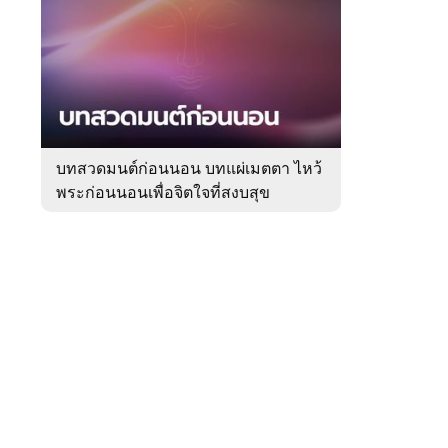
สัปดาห์
ของ
Sanook
ดูด
 WeTV
วง
บทสวดมนต์ก่อนนอน บทแผ่เมตตา ไหว้
พระก่อนนอนเพื่อจิตใจที่สงบสุข
ติดต่อโฆษณา
tencentthbd
sales@tencent.co.th
รา
ร้องเรียนเนื้อหาไม่เหมาะสม
แนะนำติชม แจ้งปัญหาการใช้งาน