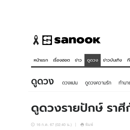
หน้าแรก
เรื่องฮอต
ข่าว
ดูดวง
ข่าวบันเทิง
ก
ดูดวง
ข่าว
ดูดวง - 
ดวงแม่น
ดูดวงความรัก
ทํานา
เรื่องฮอต
ดูดวง
ข่าว
หวยไทย
ดูดวงรายปักษ์ ราศีก
ข่าวบันเทิง
สถิติหวยไท
ข่าวกีฬา
หวยลาว
16 ก.ค. 67 (02:40 น.)
พิมพ์
ข่าวเศรษฐกิจ