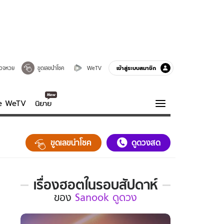
เข้าสู่ระบบสมาชิก
วจหวย
ขูดเลขนำโชค
WeTV
ve WeTV
นิยาย
รบรส
ความรู้รอบตัว
ขูดเลขนำโชค
ดูดวงสด
ฮาวทู
กูรู-รอบรู้
เรื่องฮอตในรอบสัปดาห์
เรื่อง
ของ
Sanook ดูดวง
ฮอต
ใน
รอบ