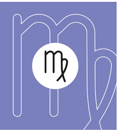
สุขภาพ
ดูทีวี
เที่ยว-กิน
WeTV
Tasteful Thailand
Exclusive
Sanook Choice
นิยาย
ยลได้ที่
ร่วมงานกับเ