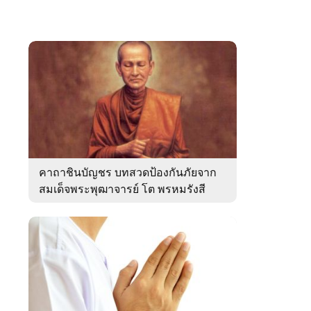
คาถาชินบัญชร บทสวดป้องกันภัยจาก
สมเด็จพระพุฒาจารย์ โต พรหมรังสี