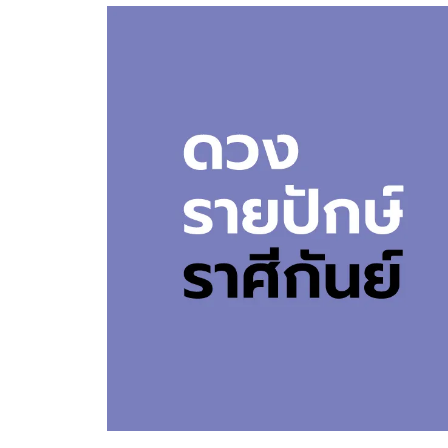
อัปเดตจีน
เช็กข่าวชัวร์
ติดตามสนุกโซเชี
ดาวน์โหลดสนุกแอปฟรี
สงวนลิขสิทธิ์ ©
2569
บริษัท อิมเมจ ฟิวเจอร์ (ประเทศไทย) จำกัด