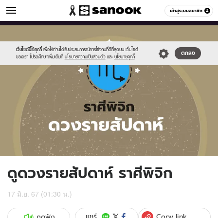
ดูดวง
เข้าสู่ระบบสมาชิก
หมวดอื่นๆ
//s.isanook.com/ho/0/ud/fxd/week/weekly-
Sanook
//s.isanook.com/sr/0/images/logo-
600
60
horoscope-
new-
scorpio_zodi.jpg
sanook.png
เว็บไซต์นี้ใช้คุกกี้
เพื่อให้ท่านได้รับประสบการณ์การใช้งานที่ดีที่สุดบน เว็บไซต์
ตกลง
ของเรา โปรดศึกษาเพิ่มเติมที่
นโยบายความเป็นส่วนตัว
และ
นโยบายคุกกี้
ดูดวงรายสัปดาห์ ราศีพิจิก
17 มิ.ย. 67 (01:30 น.)
Copy link
แชร์
กดฟัง