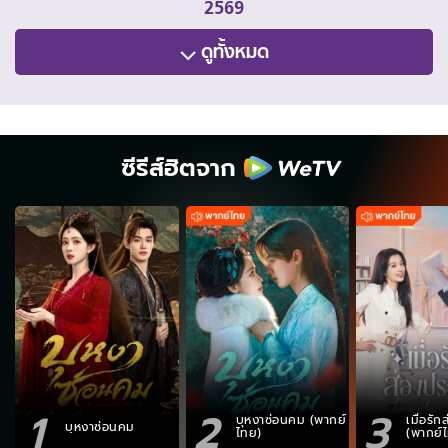
2569
ดูทั้งหมด
ซีรีส์ฮิตจาก
1
2
3
บุหงาซ่อนคม (พากย์
เมื่อรั
บุหงาซ่อนคม
ไทย)
(พากย์