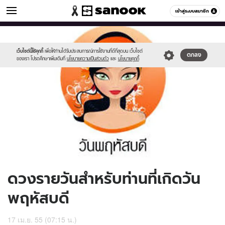
ดูดวง
เข้าสู่ระบบสมาชิก
หมวดอื่นๆ
//s.isanook.com/ho/0/ud/5/28013/170-
Sanook
//s.isanook.com/sr/0/images/logo-
600
60
thu_b.jpg
new-
sanook.png
เว็บไซต์นี้ใช้คุกกี้
เพื่อให้ท่านได้รับประสบการณ์การใช้งานที่ดีที่สุดบน เว็บไซต์
ตกลง
ของเรา โปรดศึกษาเพิ่มเติมที่
นโยบายความเป็นส่วนตัว
และ
นโยบายคุกกี้
ดวงรายวันสำหรับท่านที่เกิดวัน
พฤหัสบดี
17 เม.ย. 55 (07:15 น.)