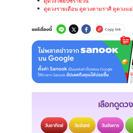
ดูดวงไพ่ยิปซีรายวัน
ดูดวงรายเดือน ดูดวงตามราศี ดูดวงแม่
แชร์เรื่องนี้
Copy link
เลือกดูดวง
วัน
อาทิตย์
วัน
จันทร์
วัน
อังคาร