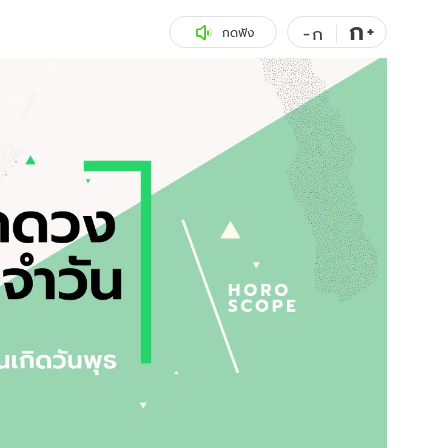
ก
สุขภาพ
+
ดูทีวี
-
ก
กดฟัง
เที่ยว-กิน
WeTV
Tasteful Thailand
Exclusive
Sanook Choice
นิยาย
ยลได้ที่
ร่วมงานกับเ