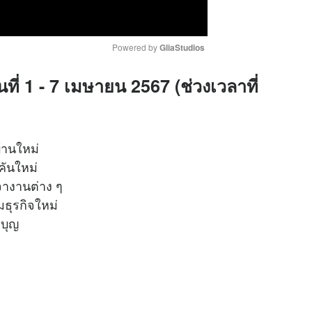
Powered by 
GliaStudios
นที่ 1 - 7 เมษายน 2567 (ช่วงเวลาที่
M
u
t
e
บ้านใหม่
์คันใหม่
เจรจางานต่าง ๆ
ริ่มธุรกิจใหม่
ำบุญ