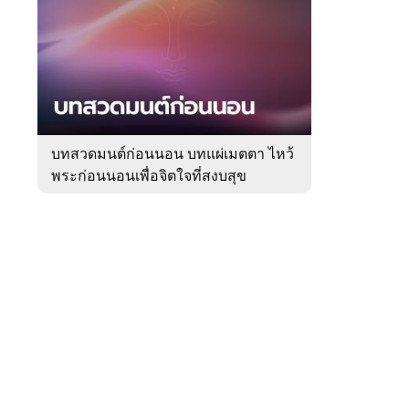
สัปดาห์
ของ
Sanook
ดูด
 WeTV
วง
บทสวดมนต์ก่อนนอน บทแผ่เมตตา ไหว้
พระก่อนนอนเพื่อจิตใจที่สงบสุข
ติดต่อโฆษณา
tencentthbd
sales@tencent.co.th
รา
ร้องเรียนเนื้อหาไม่เหมาะสม
แนะนำติชม แจ้งปัญหาการใช้งาน