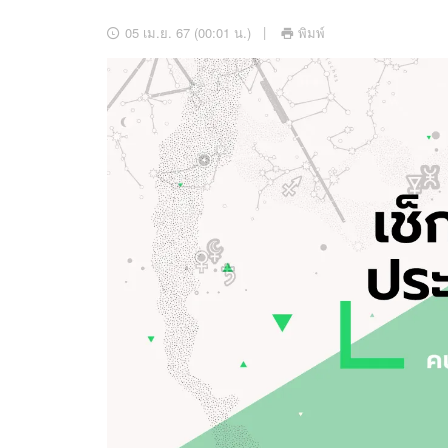
อัปเดตจีน
05 เม.ย. 67 (00:01 น.)
พิมพ์
เช็กข่าวชัวร์
ติดตามสนุกโซเชี
ดาวน์โหลดสนุกแอปฟรี
สงวนลิขสิทธิ์ ©
2569
บริษัท อิมเมจ ฟิวเจอร์ (ประเทศไทย) จำกัด