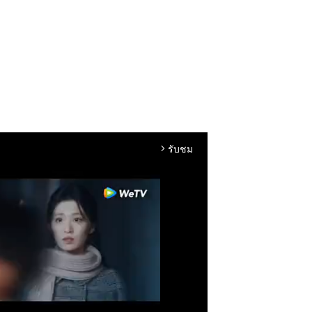
รับชม
arrow_forward_ios