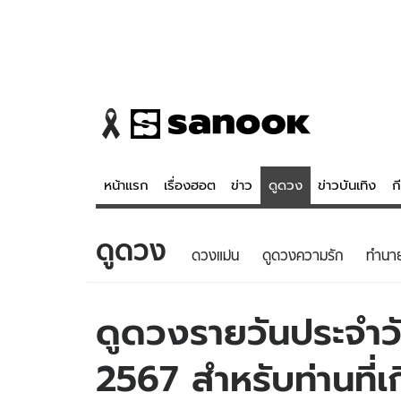
หน้าแรก
เรื่องฮอต
ข่าว
ดูดวง
ข่าวบันเทิง
ก
ดูดวง
ข่าว
ดูดวง - 
ดวงแม่น
ดูดวงความรัก
ทํานา
เรื่องฮอต
ดูดวง
ข่าว
หวยไทย
ดูดวงรายวันประจำวัน
ข่าวบันเทิง
สถิติหวยไท
2567 สำหรับท่านที่เ
ข่าวกีฬา
หวยลาว
ข่าวเศรษฐกิจ