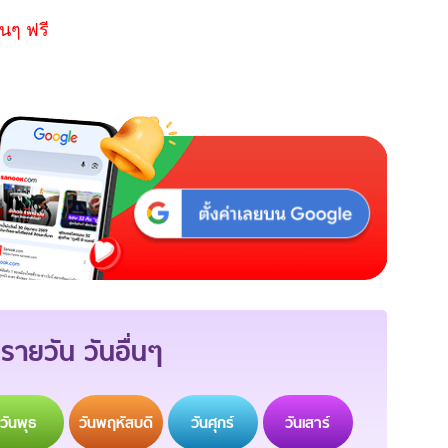
นๆ ฟรี
รายวัน วันอื่นๆ
วัน
พุธ
วัน
พฤหัสบดี
วัน
ศุกร์
วัน
เสาร์