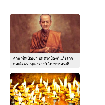
คาถาชินบัญชร บทสวดป้องกันภัยจาก
สมเด็จพระพุฒาจารย์ โต พรหมรังสี