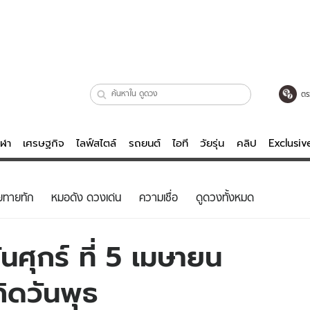
ตร
ีฬา
เศรษฐกิจ
ไลฟ์สไตล์
รถยนต์
ไอที
วัยรุ่น
คลิป
Exclusi
ตรวจหวย
ไลฟ์สไตล์
บันเทิงค
ยทายทัก
หมอดัง ดวงเด่น
ความเชื่อ
ดูดวงทั้งหมด
ผู้หญิง
หนัง-ละคร
ผู้ชาย
เพลง
ศุกร์ ที่ 5 เมษายน
ย
วัยรุ่น
เกมส์
กิดวันพุธ
ไอที
คลิป
รถยนต์
พอดแคสต์