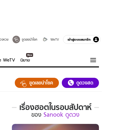
เข้าสู่ระบบสมาชิก
วจหวย
ขูดเลขนำโชค
WeTV
ve WeTV
นิยาย
รบรส
ความรู้รอบตัว
ขูดเลขนำโชค
ดูดวงสด
ฮาวทู
กูรู-รอบรู้
เรื่องฮอตในรอบสัปดาห์
เรื่อง
ของ
Sanook ดูดวง
ฮอต
ใน
รอบ