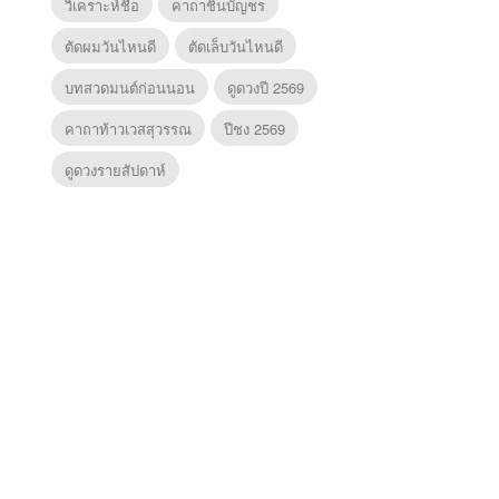
วิเคราะห์ชื่อ
คาถาชินบัญชร
ตัดผมวันไหนดี
ตัดเล็บวันไหนดี
บทสวดมนต์ก่อนนอน
ดูดวงปี 2569
คาถาท้าวเวสสุวรรณ
ปีชง 2569
ดูดวงรายสัปดาห์