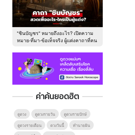
"ชินบัญชร" หมายถึงอะไร? เปิดความ
หมาย-ที่มา-ข้อเท็จจริง ผู้แต่งคาถาที่คน
ไทยคุ้นเคย
คำค้นยอดฮิต
ดูดวง
ดูดวงรายวัน
ดูดวงรายปักษ์
ดูดวงรายเดือน
ดวงวันนี้
ทํานายฝัน