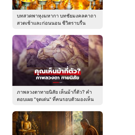
บทสวดพาหุงมหากา บทชัยมงคลคาถา
สวดเช้าและก่อนนอน ชีวิตราบรื่น
ภาพลวงตาทายนิสัย เห็นม้ากี่ตัว? คำ
ตอบเผย "จุดเด่น" ที่คนรอบตัวมองเห็น
ในตัวคุณ