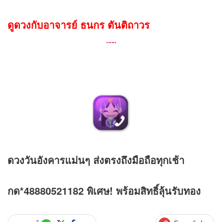
ดูดวงกับอาจารย์ ธนกร ตันติถาวร
ดวง
วันอังคารแม่นๆ ส่งตรงถึงมือถือทุกเช้า
กด*48880521182 พิเศษ! พร้อมสิทธิ์ลุ้นรับทอง