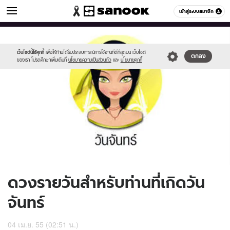
ดูดวง
เข้าสู่ระบบสมาชิก
หมวดอื่นๆ
//s.isanook.com/ho/0/ud/5/27521/170-
Sanook
//s.isanook.com/sr/0/images/logo-
600
60
mon_b.jpg
new-
sanook.png
เว็บไซต์นี้ใช้คุกกี้
เพื่อให้ท่านได้รับประสบการณ์การใช้งานที่ดีที่สุดบน เว็บไซต์
ตกลง
ของเรา โปรดศึกษาเพิ่มเติมที่
นโยบายความเป็นส่วนตัว
และ
นโยบายคุกกี้
ดวงรายวันสำหรับท่านที่เกิดวัน
จันทร์
04 เม.ย. 55 (02:51 น.)