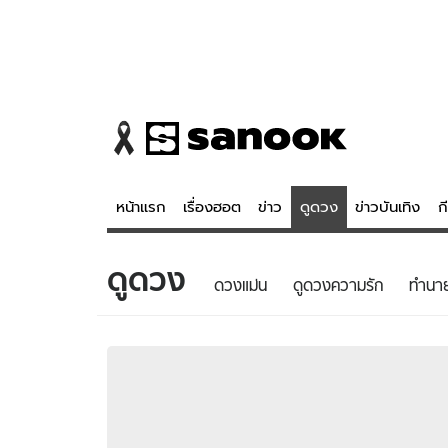
หน้าแรก
เรื่องฮอต
ข่าว
ดูดวง
ข่าวบันเทิง
ก
ดูดวง
ข่าว
ดูดวง - 
ดวงแม่น
ดูดวงความรัก
ทํานา
เรื่องฮอต
ดูดวง
ข่าว
หวยไทย
ข่าวบันเทิง
สถิติหวยไท
ข่าวกีฬา
หวยลาว
ข่าวเศรษฐกิจ