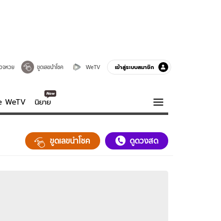
เข้าสู่ระบบสมาชิก
วจหวย
ขูดเลขนำโชค
WeTV
ve WeTV
นิยาย
รบรส
ความรู้รอบตัว
ขูดเลขนำโชค
ดูดวงสด
ฮาวทู
กูรู-รอบรู้