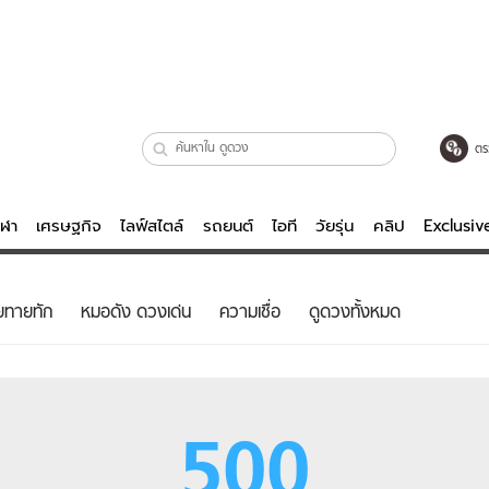
ตร
ีฬา
เศรษฐกิจ
ไลฟ์สไตล์
รถยนต์
ไอที
วัยรุ่น
คลิป
Exclusi
ตรวจหวย
ไลฟ์สไตล์
บันเทิงค
ยทายทัก
หมอดัง ดวงเด่น
ความเชื่อ
ดูดวงทั้งหมด
ผู้หญิง
หนัง-ละคร
ผู้ชาย
เพลง
ย
วัยรุ่น
เกมส์
500
ไอที
คลิป
รถยนต์
พอดแคสต์