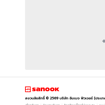
อัปเดตจีน
เช็กข่าวชัวร์
ติดตามสนุกโซเชี
ดาวน์โหลดสนุกแอปฟรี
สงวนลิขสิทธิ์ ©
2569
บริษัท อิมเมจ ฟิวเจอร์ (ประเทศไทย) จำกัด
สงวนลิขสิทธิ์ ©
2569
บริษัท อิมเมจ ฟิวเจอร์ (ประเ