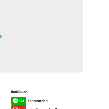
 WeTV
ติดต่อโฆษณา
tencentthbd
sales@tencent.co.th
รา
ร้องเรียนเนื้อหาไม่เหมาะสม
แนะนำติชม แจ้งปัญหาการใช้งาน
ติดต่อโฆษณา
tencentthbd
Add