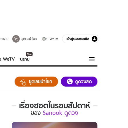
เข้าสู่ระบบสมาชิก
วจหวย
ขูดเลขนำโชค
WeTV
ve WeTV
นิยาย
รบรส
ความรู้รอบตัว
ขูดเลขนำโชค
ดูดวงสด
ฮาวทู
กูรู-รอบรู้
เรื่องฮอตในรอบสัปดาห์
เรื่อง
ของ
Sanook ดูดวง
ฮอต
ใน
รอบ