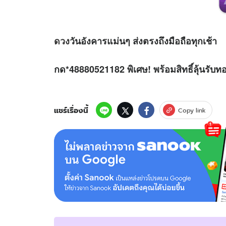
ดวง
วันอังคารแม่นๆ ส่งตรงถึงมือถือทุกเช้า
กด*48880521182 พิเศษ! พร้อมสิทธิ์ลุ้นรับท
แชร์เรื่องนี้
Copy link