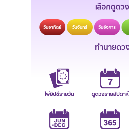
เลือกดูดวง
วัน
อาทิตย์
วัน
จันทร์
วัน
อังคาร
ทำนายดวงช
ไพ่ยิปซีรายวัน
ดูดวงรายสัปดาห์