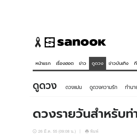
หน้าแรก
เรื่องฮอต
ข่าว
ดูดวง
ข่าวบันเทิง
ก
ดูดวง
ข่าว
ดูดวง - 
ดวงแม่น
ดูดวงความรัก
ทํานา
เรื่องฮอต
ดูดวง
ข่าว
หวยไทย
ดวงรายวันสำหรับท่าน
ข่าวบันเทิง
สถิติหวยไท
ข่าวกีฬา
หวยลาว
26 มี.ค. 55 (09:08 น.)
พิมพ์
ข่าวเศรษฐกิจ