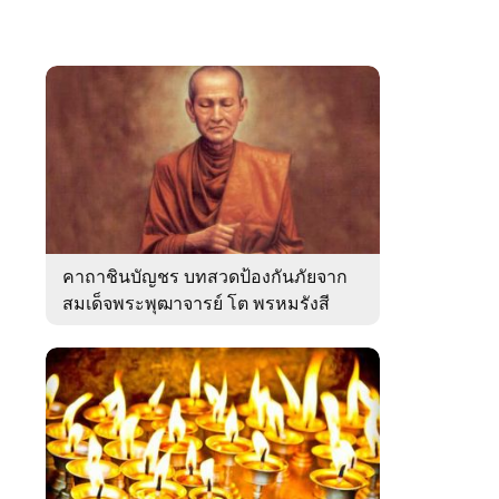
คาถาชินบัญชร บทสวดป้องกันภัยจาก
สมเด็จพระพุฒาจารย์ โต พรหมรังสี