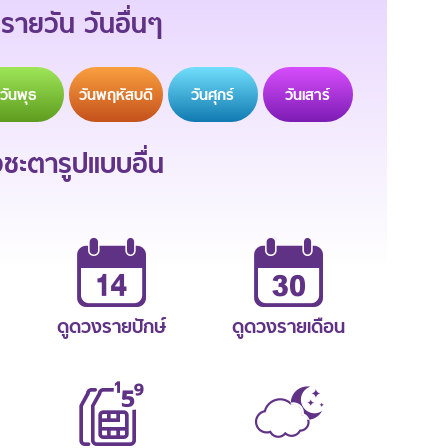
รายวัน วันอื่นๆ
วัน
พุธ
วัน
พฤหัสบดี
วัน
ศุกร์
วัน
เสาร์
ะตารูปแบบอื่น
ดูดวงรายปักษ์
ดูดวงรายเดือน