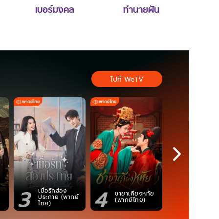
เบอร์มงคล
ทำนายฝัน
ไปที่ WeTV
3
4
5
เมื่อรักส่อง
ชายาเคียงหทัย
ซอโซ่ล่ามธี
ประกาย (พากย์
(พากย์ไทย)
(Uncut Ve
ไทย)