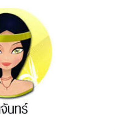
สุขภาพ
ดูทีวี
เที่ยว-กิน
WeTV
Tasteful Thailand
Exclusive
Sanook Choice
นิยาย
ยลได้ที่
ร่วมงานกับเ