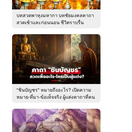
บทสวดพาหุงมหากา บทชัยมงคลคาถา
สวดเช้าและก่อนนอน ชีวิตราบรื่น
"ชินบัญชร" หมายถึงอะไร? เปิดความ
หมาย-ที่มา-ข้อเท็จจริง ผู้แต่งคาถาที่คน
ไทยคุ้นเคย