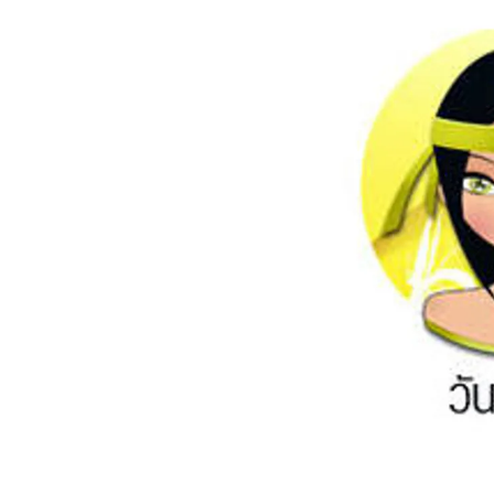
อัปเดตจีน
เช็กข่าวชัวร์
ติดตามสนุกโซเชี
ดาวน์โหลดสนุกแอปฟรี
สงวนลิขสิทธิ์ ©
2569
บริษัท อิมเมจ ฟิวเจอร์ (ประเทศไทย) จำกัด