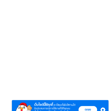
6
7
8
ตำนานจอมยุทธ์
ตำนานจอมยุทธ์
หากวิน
ร์
ภูตถังซาน
ภูตถังซาน 2
พบเธอ
r.)
(พากย์ไทย)
(พากย์ไทย)
ไทย)
เว็บไซต์นี้ใช้คุกกี้
เราใช้คุกกี้เพื่อให้ท่านได้
รับประสบการณ์การใช้งานที่ดีที่สุดบน
ตกลง