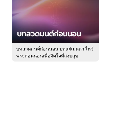
สัปดาห์
ของ
Sanook
ดูด
 WeTV
วง
บทสวดมนต์ก่อนนอน บทแผ่เมตตา ไหว้
พระก่อนนอนเพื่อจิตใจที่สงบสุข
ติดต่อโฆษณา
tencentthbd
sales@tencent.co.th
รา
ร้องเรียนเนื้อหาไม่เหมาะสม
แนะนำติชม แจ้งปัญหาการใช้งาน