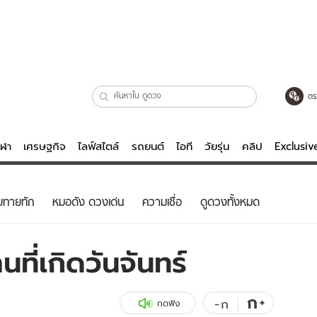
ตร
ีฬา
เศรษฐกิจ
ไลฟ์สไตล์
รถยนต์
ไอที
วัยรุ่น
คลิป
Exclusi
ตรวจหวย
ไลฟ์สไตล์
บันเทิงค
ยทายทัก
หมอดัง ดวงเด่น
ความเชื่อ
ดูดวงทั้งหมด
ผู้หญิง
หนัง-ละคร
ผู้ชาย
เพลง
ที่เกิดวันจันทร์
ย
วัยรุ่น
เกมส์
ไอที
คลิป
ก
+
-
ก
กดฟัง
รถยนต์
พอดแคสต์