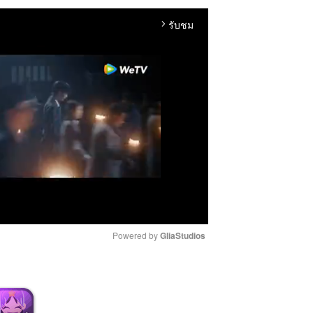
รับชม
arrow_forward_ios
Powered by 
GliaStudios
M
u