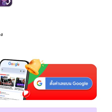
t
e
อง