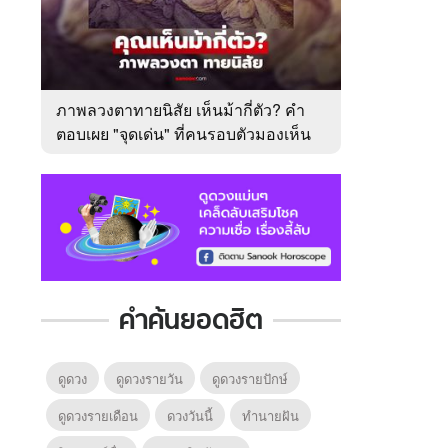
ภาพลวงตาทายนิสัย เห็นม้ากี่ตัว? คำ
ตอบเผย "จุดเด่น" ที่คนรอบตัวมองเห็น
ในตัวคุณ
คำค้นยอดฮิต
ดูดวง
ดูดวงรายวัน
ดูดวงรายปักษ์
ดูดวงรายเดือน
ดวงวันนี้
ทํานายฝัน