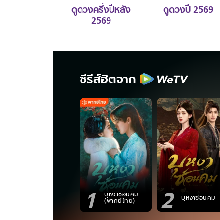
ดูดวงครึ่งปีหลัง
ดูดวงปี 2569
2569
ซีรีส์ฮิตจาก
1
2
บุหงาซ่อนคม
บุหงาซ่อนคม
(พากย์ไทย)