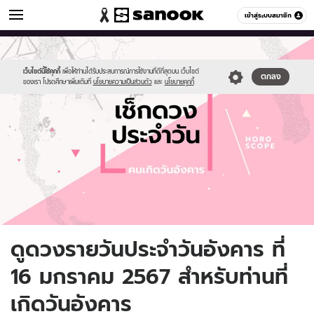
ดูดวง
เข้าสู่ระบบสมาชิก
หมวดอื่นๆ
//s.isanook.com/ho/0/ud/fxd/day/daily-
Sanook
//s.isanook.com/sr/0/images/logo-
600
60
horoscope-
new-
tuesday.jpg
sanook.png
เว็บไซต์นี้ใช้คุกกี้
เพื่อให้ท่านได้รับประสบการณ์การใช้งานที่ดีที่สุดบน เว็บไซต์
ตกลง
ของเรา โปรดศึกษาเพิ่มเติมที่
นโยบายความเป็นส่วนตัว
และ
นโยบายคุกกี้
ดูดวงรายวันประจำวันอังคาร ที่
16 มกราคม 2567 สำหรับท่านที่
เกิดวันอังคาร