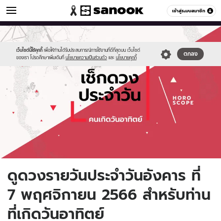
ดูดวง
เข้าสู่ระบบสมาชิก
หมวดอื่นๆ
//s.isanook.com/ho/0/ud/fxd/day/daily-
Sanook
//s.isanook.com/sr/0/images/logo-
600
60
horoscope-
new-
sunday.jpg
sanook.png
เว็บไซต์นี้ใช้คุกกี้
เพื่อให้ท่านได้รับประสบการณ์การใช้งานที่ดีที่สุดบน เว็บไซต์
ตกลง
ของเรา โปรดศึกษาเพิ่มเติมที่
นโยบายความเป็นส่วนตัว
และ
นโยบายคุกกี้
ดูดวงรายวันประจำวันอังคาร ที่
7 พฤศจิกายน 2566 สำหรับท่าน
ที่เกิดวันอาทิตย์