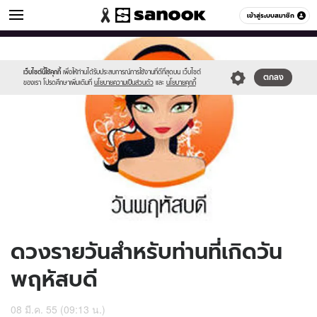
ดูดวง
เข้าสู่ระบบสมาชิก
หมวดอื่นๆ
//s.isanook.com/ho/0/ud/5/26333/170-
Sanook
//s.isanook.com/sr/0/images/logo-
600
60
thu_b.jpg
new-
sanook.png
เว็บไซต์นี้ใช้คุกกี้
เพื่อให้ท่านได้รับประสบการณ์การใช้งานที่ดีที่สุดบน เว็บไซต์
ตกลง
ของเรา โปรดศึกษาเพิ่มเติมที่
นโยบายความเป็นส่วนตัว
และ
นโยบายคุกกี้
ดวงรายวันสำหรับท่านที่เกิดวัน
พฤหัสบดี
08 มี.ค. 55 (09:13 น.)