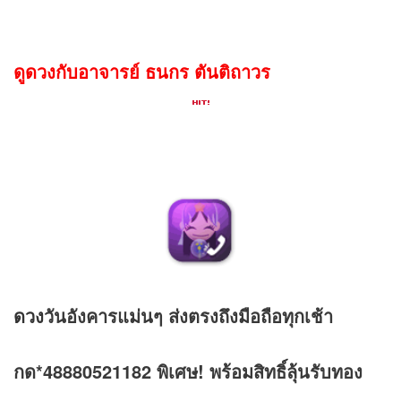
ดูดวงกับอาจารย์ ธนกร ตันติถาวร
ดวง
วันอังคารแม่นๆ ส่งตรงถึงมือถือทุกเช้า
กด*48880521182 พิเศษ! พร้อมสิทธิ์ลุ้นรับทอง