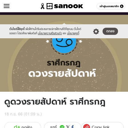
ดูดวง
เข้าสู่ระบบสมาชิก
หมวดอื่นๆ
//s.isanook.com/ho/0/ud/fxd/week/weekly-
Sanook
//s.isanook.com/sr/0/images/logo-
600
60
horoscope-
new-
cancer_zodia.jpg
sanook.png
เว็บไซต์นี้ใช้คุกกี้
เพื่อให้ท่านได้รับประสบการณ์การใช้งานที่ดีที่สุดบน เว็บไซต์
ตกลง
ของเรา โปรดศึกษาเพิ่มเติมที่
นโยบายความเป็นส่วนตัว
และ
นโยบายคุกกี้
ดูดวงรายสัปดาห์ ราศีกรกฎ
18 ก.ย. 66 (01:09 น.)
Copy link
แชร์
กดฟัง