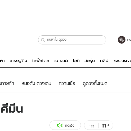
ตร
ีฬา
เศรษฐกิจ
ไลฟ์สไตล์
รถยนต์
ไอที
วัยรุ่น
คลิป
Exclusi
ตรวจหวย
ไลฟ์สไตล์
บันเทิงค
ยทายทัก
หมอดัง ดวงเด่น
ความเชื่อ
ดูดวงทั้งหมด
ผู้หญิง
หนัง-ละคร
ผู้ชาย
เพลง
ศีมีน
ย
วัยรุ่น
เกมส์
ไอที
คลิป
ก
+
-
ก
กดฟัง
รถยนต์
พอดแคสต์