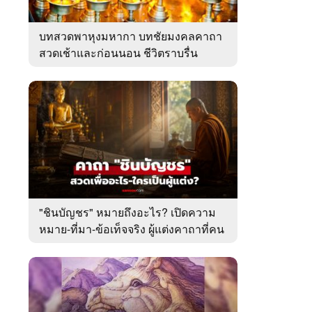
บทสวดพาหุงมหากา บทชัยมงคลคาถา
สวดเช้าและก่อนนอน ชีวิตราบรื่น
"ชินบัญชร" หมายถึงอะไร? เปิดความ
หมาย-ที่มา-ข้อเท็จจริง ผู้แต่งคาถาที่คน
ไทยคุ้นเคย