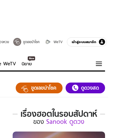
เข้าสู่ระบบสมาชิก
วจหวย
ขูดเลขนำโชค
WeTV
ve WeTV
นิยาย
รบรส
ความรู้รอบตัว
ขูดเลขนำโชค
ดูดวงสด
ฮาวทู
กูรู-รอบรู้
เรื่องฮอตในรอบสัปดาห์
เรื่อง
ของ
Sanook ดูดวง
ฮอต
ใน
รอบ