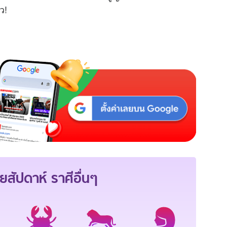
็ว!
ยสัปดาห์
ราศีอื่นๆ