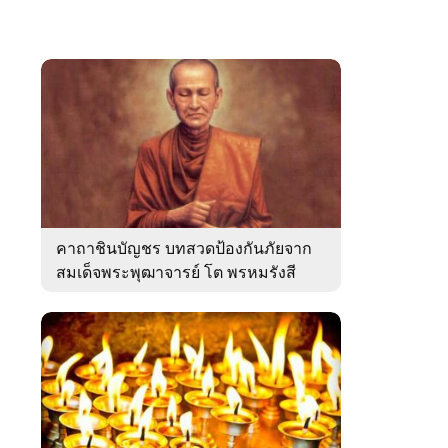
คาถาชินบัญชร บทสวดป้องกันภัยจาก
สมเด็จพระพุฒาจารย์ โต พรหมรังสี