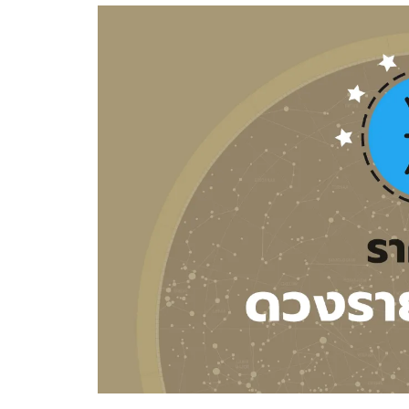
อัปเดตจีน
เช็กข่าวชัวร์
ติดตามสนุกโซเชี
ดาวน์โหลดสนุกแอปฟรี
สงวนลิขสิทธิ์ ©
2569
บริษัท อิมเมจ ฟิวเจอร์ (ประเทศไทย) จำกัด