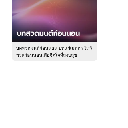
สัปดาห์
ของ
Sanook
ดูด
 WeTV
วง
บทสวดมนต์ก่อนนอน บทแผ่เมตตา ไหว้
พระก่อนนอนเพื่อจิตใจที่สงบสุข
ติดต่อโฆษณา
tencentthbd
sales@tencent.co.th
รา
ร้องเรียนเนื้อหาไม่เหมาะสม
แนะนำติชม แจ้งปัญหาการใช้งาน