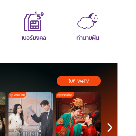
เบอร์มงคล
ทำนายฝัน
ไปที่ WeTV