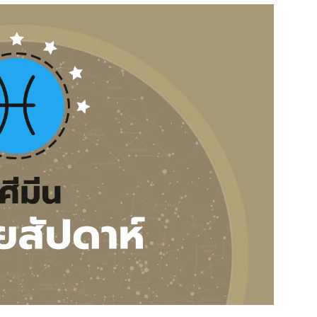
สุขภาพ
ดูทีวี
เที่ยว-กิน
WeTV
Tasteful Thailand
Exclusive
Sanook Choice
นิยาย
ยลได้ที่
ร่วมงานกับเ