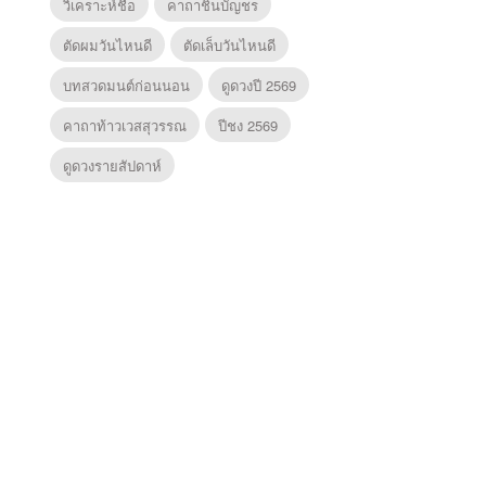
วิเคราะห์ชื่อ
คาถาชินบัญชร
ตัดผมวันไหนดี
ตัดเล็บวันไหนดี
บทสวดมนต์ก่อนนอน
ดูดวงปี 2569
คาถาท้าวเวสสุวรรณ
ปีชง 2569
ดูดวงรายสัปดาห์