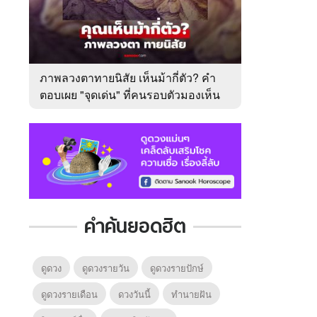
ภาพลวงตาทายนิสัย เห็นม้ากี่ตัว? คำ
ตอบเผย "จุดเด่น" ที่คนรอบตัวมองเห็น
ในตัวคุณ
คำค้นยอดฮิต
ดูดวง
ดูดวงรายวัน
ดูดวงรายปักษ์
ดูดวงรายเดือน
ดวงวันนี้
ทํานายฝัน