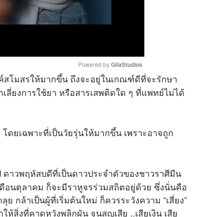
Powered by 
GliaStudios
ค์สโมสรให้มากขึ้น ถึงจะอยู่ในเกณฑ์ดีที่จะรักษา
ลี่ยงการใช้ยา หรือสารเสพติดใด ๆ ที่แพทย์ไม่ได้
M
u
t
 โดยเฉพาะที่เป็นวัยรุ่นให้มากขึ้น เพราะอาจถูก
e
 ปี ดาวพฤหัสบดีที่เป็นดาวประจำตัวของชาวราศีมีน
ตุลาคม ก็จะมีราหูจรร่วมสถิตอยู่ด้วย ซึ่งนั่นคือ
กล้าเป็นผู้ที่เริ่มต้นใหม่ ก็ควรระวังความ “เสี่ยง”
สิ่งที่คาดหวังพลิกผัน จนสูญเสีย ..เสียเงิน เสีย