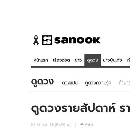
หน้าแรก
เรื่องฮอต
ข่าว
ดูดวง
ข่าวบันเทิง
ก
ดูดวง
ข่าว
ดูดวง - 
ดวงแม่น
ดูดวงความรัก
ทํานา
เรื่องฮอต
ดูดวง
ข่าว
หวยไทย
ดูดวงรายสัปดาห์ รา
ข่าวบันเทิง
สถิติหวยไท
ข่าวกีฬา
หวยลาว
11 ก.ย. 66 (01:09 น.)
พิมพ์
ข่าวเศรษฐกิจ