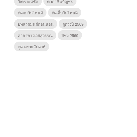
วิเคราะห์ชื่อ
คาถาชินบัญชร
ตัดผมวันไหนดี
ตัดเล็บวันไหนดี
บทสวดมนต์ก่อนนอน
ดูดวงปี 2569
คาถาท้าวเวสสุวรรณ
ปีชง 2569
ดูดวงรายสัปดาห์