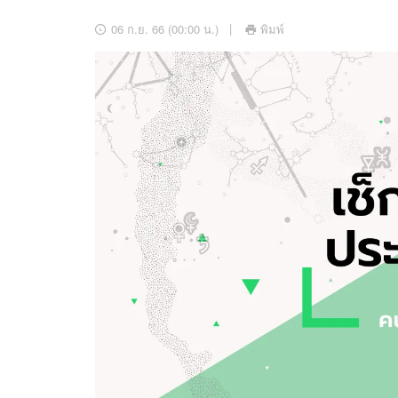
อัปเดตจีน
06 ก.ย. 66 (00:00 น.)
พิมพ์
เช็กข่าวชัวร์
ติดตามสนุกโซเชี
ดาวน์โหลดสนุกแอปฟรี
สงวนลิขสิทธิ์ ©
2569
บริษัท อิมเมจ ฟิวเจอร์ (ประเทศไทย) จำกัด