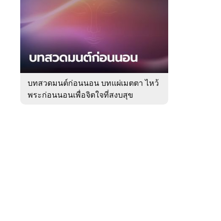
สัปดาห์
ของ
Sanook
ดูด
 WeTV
วง
บทสวดมนต์ก่อนนอน บทแผ่เมตตา ไหว้
พระก่อนนอนเพื่อจิตใจที่สงบสุข
ติดต่อโฆษณา
tencentthbd
sales@tencent.co.th
รา
ร้องเรียนเนื้อหาไม่เหมาะสม
แนะนำติชม แจ้งปัญหาการใช้งาน