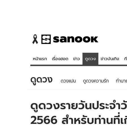
หน้าแรก
เรื่องฮอต
ข่าว
ดูดวง
ข่าวบันเทิง
ก
ดูดวง
ข่าว
ดูดวง - 
ดวงแม่น
ดูดวงความรัก
ทํานา
เรื่องฮอต
ดูดวง
ข่าว
หวยไทย
ดูดวงรายวันประจำวั
ข่าวบันเทิง
สถิติหวยไท
2566 สำหรับท่านที่เ
ข่าวกีฬา
หวยลาว
ข่าวเศรษฐกิจ