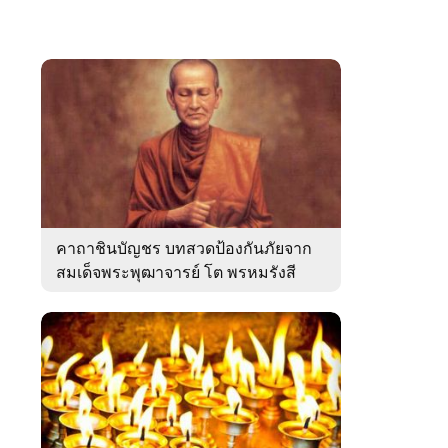
คาถาชินบัญชร บทสวดป้องกันภัยจาก
สมเด็จพระพุฒาจารย์ โต พรหมรังสี