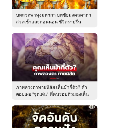
บทสวดพาหุงมหากา บทชัยมงคลคาถา
สวดเช้าและก่อนนอน ชีวิตราบรื่น
ภาพลวงตาทายนิสัย เห็นม้ากี่ตัว? คำ
ตอบเผย "จุดเด่น" ที่คนรอบตัวมองเห็น
ในตัวคุณ