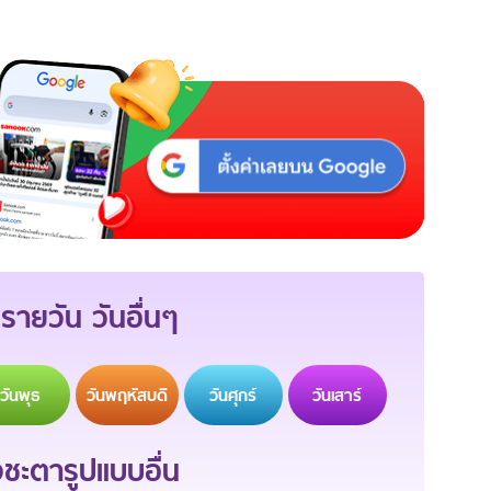
รายวัน วันอื่นๆ
วัน
พุธ
วัน
พฤหัสบดี
วัน
ศุกร์
วัน
เสาร์
ะตารูปแบบอื่น