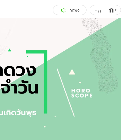
ก
สุขภาพ
+
ดูทีวี
-
ก
กดฟัง
เที่ยว-กิน
WeTV
Tasteful Thailand
Exclusive
Sanook Choice
นิยาย
ยลได้ที่
ร่วมงานกับเ