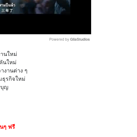
Powered by 
GliaStudios
้านใหม่
M
คันใหม่
u
อเจรจางานต่าง ๆ
t
เริ่มธุรกิจใหม่
e
ำบุญ
นๆ ฟรี