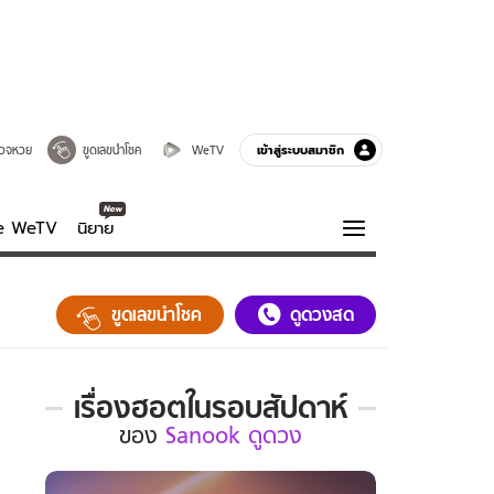
เข้าสู่ระบบสมาชิก
วจหวย
ขูดเลขนำโชค
WeTV
ve WeTV
นิยาย
รบรส
ความรู้รอบตัว
ขูดเลขนำโชค
ดูดวงสด
ฮาวทู
กูรู-รอบรู้
เรื่องฮอตในรอบสัปดาห์
เรื่อง
ของ
Sanook ดูดวง
ฮอต
ใน
รอบ