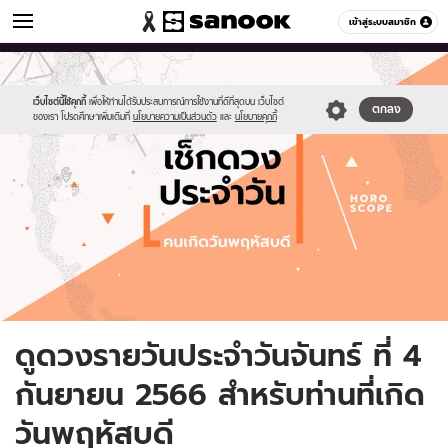
ดูดวง
เข้าสู่ระบบสมาชิก
หมวดอื่นๆ
//s.isanook.com/ho/0/ud/fxd/day/daily-
Sanook
//s.isanook.com/sr/0/images/logo-
600
60
horoscope-
new-
thursday.jpg
sanook.png
เว็บไซต์นี้ใช้คุกกี้
เพื่อให้ท่านได้รับประสบการณ์การใช้งานที่ดีที่สุดบน เว็บไซต์
ตกลง
ของเรา โปรดศึกษาเพิ่มเติมที่
นโยบายความเป็นส่วนตัว
และ
นโยบายคุกกี้
ดูดวงรายวันประจำวันจันทร์ ที่ 4
กันยายน 2566 สำหรับท่านที่เกิด
วันพฤหัสบดี