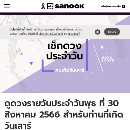
ดูดวง
เข้าสู่ระบบสมาชิก
หมวดอื่นๆ
//s.isanook.com/ho/0/ud/fxd/day/daily-
Sanook
//s.isanook.com/sr/0/images/logo-
600
60
horoscope-
new-
saturday.jpg
sanook.png
เว็บไซต์นี้ใช้คุกกี้
เพื่อให้ท่านได้รับประสบการณ์การใช้งานที่ดีที่สุดบน เว็บไซต์
ตกลง
ของเรา โปรดศึกษาเพิ่มเติมที่
นโยบายความเป็นส่วนตัว
และ
นโยบายคุกกี้
ดูดวงรายวันประจำวันพุธ ที่ 30
สิงหาคม 2566 สำหรับท่านที่เกิด
วันเสาร์