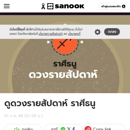
ดูดวง
เข้าสู่ระบบสมาชิก
หมวดอื่นๆ
//s.isanook.com/ho/0/ud/fxd/week/weekly-
Sanook
//s.isanook.com/sr/0/images/logo-
600
60
horoscope-
new-
sagittarus_z.jpg
sanook.png
เว็บไซต์นี้ใช้คุกกี้
เพื่อให้ท่านได้รับประสบการณ์การใช้งานที่ดีที่สุดบน เว็บไซต์
ตกลง
ของเรา โปรดศึกษาเพิ่มเติมที่
นโยบายความเป็นส่วนตัว
และ
นโยบายคุกกี้
ดูดวงรายสัปดาห์ ราศีธนู
31 ก.ค. 66 (01:09 น.)
Copy link
แชร์
กดฟัง