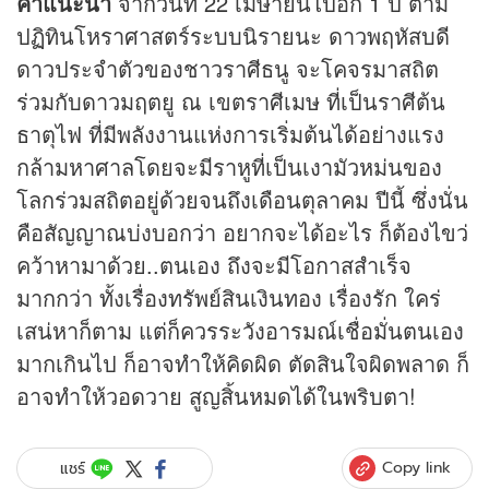
คำแนะนำ
จากวันที่ 22 เมษายนไปอีก 1 ปี ตาม
ปฏิทินโหราศาสตร์ระบบนิรายนะ ดาวพฤหัสบดี
ดาวประจำตัวของชาวราศีธนู จะโคจรมาสถิต
ร่วมกับดาวมฤตยู ณ เขตราศีเมษ ที่เป็นราศีต้น
ธาตุไฟ ที่มีพลังงานแห่งการเริ่มต้นได้อย่างแรง
กล้ามหาศาลโดยจะมีราหูที่เป็นเงามัวหม่นของ
โลกร่วมสถิตอยู่ด้วยจนถึงเดือนตุลาคม ปีนี้ ซึ่งนั่น
คือสัญญาณบ่งบอกว่า อยากจะได้อะไร ก็ต้องไขว่
คว้าหามาด้วย..ตนเอง ถึงจะมีโอกาสสำเร็จ
มากกว่า ทั้งเรื่องทรัพย์สินเงินทอง เรื่องรัก ใคร่
เสน่หาก็ตาม แต่ก็ควรระวังอารมณ์เชื่อมั่นตนเอง
มากเกินไป ก็อาจทำให้คิดผิด ตัดสินใจผิดพลาด ก็
อาจทำให้วอดวาย สูญสิ้นหมดได้ในพริบตา!
Copy link
แชร์