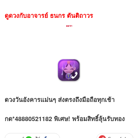
ดูดวงกับอาจารย์ ธนกร ตันติถาวร
ดวง
วันอังคารแม่นๆ ส่งตรงถึงมือถือทุกเช้า
กด*48880521182 พิเศษ! พร้อมสิทธิ์ลุ้นรับทอง