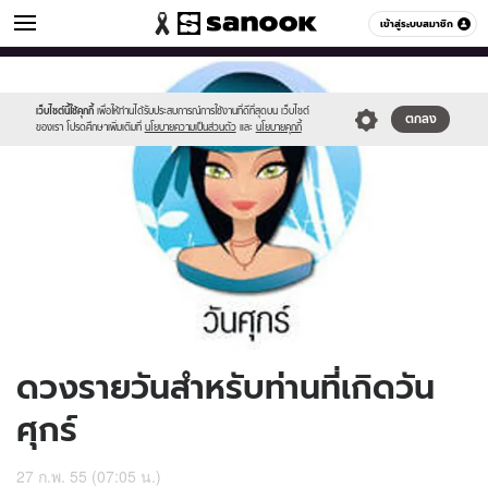
ดูดวง
เข้าสู่ระบบสมาชิก
หมวดอื่นๆ
//s.isanook.com/ho/0/ud/5/25757/170-
Sanook
//s.isanook.com/sr/0/images/logo-
600
60
fri_b.jpg
new-
sanook.png
เว็บไซต์นี้ใช้คุกกี้
เพื่อให้ท่านได้รับประสบการณ์การใช้งานที่ดีที่สุดบน เว็บไซต์
ตกลง
ของเรา โปรดศึกษาเพิ่มเติมที่
นโยบายความเป็นส่วนตัว
และ
นโยบายคุกกี้
ดวงรายวันสำหรับท่านที่เกิดวัน
ศุกร์
27 ก.พ. 55 (07:05 น.)