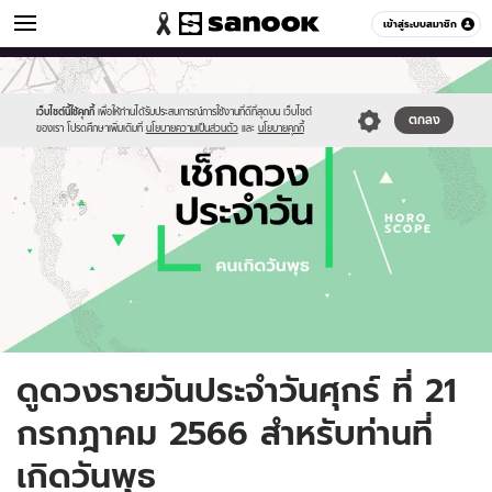
ดูดวง
เข้าสู่ระบบสมาชิก
หมวดอื่นๆ
//s.isanook.com/ho/0/ud/fxd/day/daily-
Sanook
//s.isanook.com/sr/0/images/logo-
600
60
horoscope-
new-
wednesday.jpg
sanook.png
เว็บไซต์นี้ใช้คุกกี้
เพื่อให้ท่านได้รับประสบการณ์การใช้งานที่ดีที่สุดบน เว็บไซต์
ตกลง
ของเรา โปรดศึกษาเพิ่มเติมที่
นโยบายความเป็นส่วนตัว
และ
นโยบายคุกกี้
ดูดวงรายวันประจำวันศุกร์ ที่ 21
กรกฎาคม 2566 สำหรับท่านที่
เกิดวันพุธ