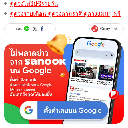
ดูดวงไพ่ยิปซีรายวัน
ดูดวงรายเดือน ดูดวงตามราศี ดูดวงแม่นๆ ฟรี
Copy link
แชร์