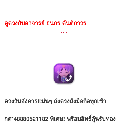
ดูดวงกับอาจารย์ ธนกร ตันติถาวร
ดวง
วันอังคารแม่นๆ ส่งตรงถึงมือถือทุกเช้า
กด*48880521182 พิเศษ! พร้อมสิทธิ์ลุ้นรับทอง