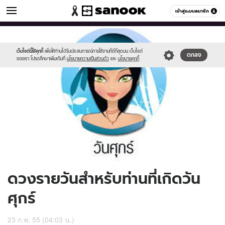
ดูดวง
เข้าสู่ระบบสมาชิก
หมวดอื่นๆ
//s.isanook.com/ho/0/ud/5/25673/170-
Sanook
//s.isanook.com/sr/0/images/logo-
600
60
fri_b.jpg
new-
sanook.png
เว็บไซต์นี้ใช้คุกกี้
เพื่อให้ท่านได้รับประสบการณ์การใช้งานที่ดีที่สุดบน เว็บไซต์
ตกลง
ของเรา โปรดศึกษาเพิ่มเติมที่
นโยบายความเป็นส่วนตัว
และ
นโยบายคุกกี้
ดวงรายวันสำหรับท่านที่เกิดวัน
ศุกร์
23 ก.พ. 55 (04:03 น.)