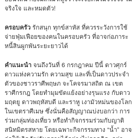
จริงใจ และหมดตัว!
ครอบครัว
รักสนุก ทุกข์สาหัส ที่ควรระวังการใช้
จ่ายฟุ่มเฟือยของคนในครอบครัว ที่อาจก่อภาระ
หนี้สินผูกพันระยะยาวได้
คำแนะนำ
จนถึงวันที่ 6 กรกฎาคม ปีนี้ ดาวศุกร์
ดาวแห่งความรัก ความสุข และที่เป็นดาวประจำ
ตัวของชาวราศีพฤษภ จะโคจรมาสถิต ณ เขต
ราศีกรกฎ โดยทำมุมขัดแย้งอย่างรุนแรง กับดาว
มฤตยู ดาวพฤหัสบดี และราหู เงามัวหม่นของโลก
ในเขตราศีเมษ ซึ่งนั่นคือสัญญาณบ่งบอกว่า การ
ร่วมกลุ่มท่องเที่ยว หรือทำกิจกรรมร่วมกับญาติ
สนิทมิตรสหาย โดยเฉพาะกิจกรรมทาง “น้ำ” อาจ