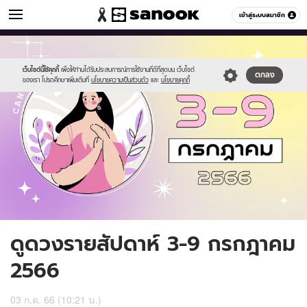
ดูดวง
เข้าสู่ระบบสมาชิก
หมวดอื่นๆ
//s.isanook.com/ho/0/ud/51/256259/tn-
Sanook
//s.isanook.com/sr/0/images/logo-
600
60
07_1.jpg
new-
sanook.png
เว็บไซต์นี้ใช้คุกกี้
เพื่อให้ท่านได้รับประสบการณ์การใช้งานที่ดีที่สุดบน เว็บไซต์
ตกลง
ของเรา โปรดศึกษาเพิ่มเติมที่
นโยบายความเป็นส่วนตัว
และ
นโยบายคุกกี้
ดูดวงรายสัปดาห์ 3-9 กรกฎาคม
2566
03 ก.ค. 66 (10:21 น.)