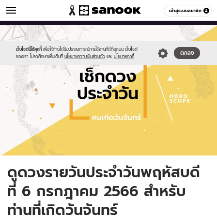
ดูดวง
เข้าสู่ระบบสมาชิก
หมวดอื่นๆ
//s.isanook.com/ho/0/ud/fxd/day/daily-
Sanook
//s.isanook.com/sr/0/images/logo-
600
60
horoscope-
new-
monday.jpg
sanook.png
เว็บไซต์นี้ใช้คุกกี้
เพื่อให้ท่านได้รับประสบการณ์การใช้งานที่ดีที่สุดบน เว็บไซต์
ตกลง
ของเรา โปรดศึกษาเพิ่มเติมที่
นโยบายความเป็นส่วนตัว
และ
นโยบายคุกกี้
ดูดวงรายวันประจำวันพฤหัสบดี
ที่ 6 กรกฎาคม 2566 สำหรับ
ท่านที่เกิดวันจันทร์