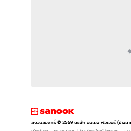
อัปเดตจีน
เช็กข่าวชัวร์
ติดตามสนุกโซเชี
ดาวน์โหลดสนุกแอปฟรี
สงวนลิขสิทธิ์ ©
2569
บริษัท อิมเมจ ฟิวเจอร์ (ประเทศไทย) จำกัด
สงวนลิขสิทธิ์ ©
2569
บริษัท อิมเมจ ฟิวเจอร์ (ประเ