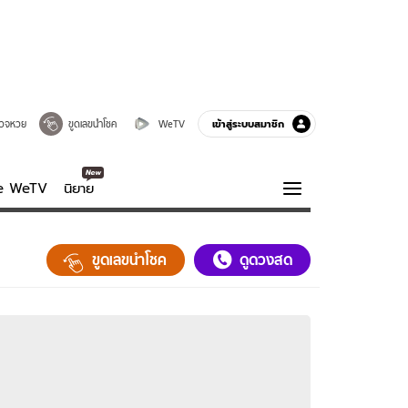
เข้าสู่ระบบสมาชิก
วจหวย
ขูดเลขนำโชค
WeTV
ve WeTV
นิยาย
รบรส
ความรู้รอบตัว
ขูดเลขนำโชค
ดูดวงสด
ฮาวทู
กูรู-รอบรู้