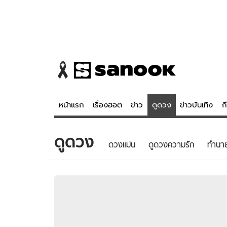
หน้าแรก
เรื่องฮอต
ข่าว
ดูดวง
ข่าวบันเทิง
ก
ดูดวง
ข่าว
ดูดวง - 
ดวงแม่น
ดูดวงความรัก
ทํานา
เรื่องฮอต
ดูดวง
ข่าว
หวยไทย
ข่าวบันเทิง
สถิติหวยไท
ข่าวกีฬา
หวยลาว
ข่าวเศรษฐกิจ