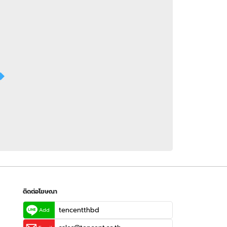
 WeTV
ติดต่อโฆษณา
tencentthbd
sales@tencent.co.th
รา
ร้องเรียนเนื้อหาไม่เหมาะสม
แนะนำติชม แจ้งปัญหาการใช้งาน
ติดต่อโฆษณา
tencentthbd
Add