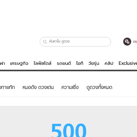
ตร
ีฬา
เศรษฐกิจ
ไลฟ์สไตล์
รถยนต์
ไอที
วัยรุ่น
คลิป
Exclusi
ตรวจหวย
ไลฟ์สไตล์
บันเทิงค
ยทายทัก
หมอดัง ดวงเด่น
ความเชื่อ
ดูดวงทั้งหมด
ผู้หญิง
หนัง-ละคร
ผู้ชาย
เพลง
ย
วัยรุ่น
เกมส์
500
ไอที
คลิป
รถยนต์
พอดแคสต์