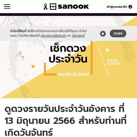
ดูดวง
เข้าสู่ระบบสมาชิก
หมวดอื่นๆ
//s.isanook.com/ho/0/ud/fxd/day/daily-
Sanook
//s.isanook.com/sr/0/images/logo-
600
60
horoscope-
new-
monday.jpg
sanook.png
เว็บไซต์นี้ใช้คุกกี้
เพื่อให้ท่านได้รับประสบการณ์การใช้งานที่ดีที่สุดบน เว็บไซต์
ตกลง
ของเรา โปรดศึกษาเพิ่มเติมที่
นโยบายความเป็นส่วนตัว
และ
นโยบายคุกกี้
ดูดวงรายวันประจำวันอังคาร ที่
13 มิถุนายน 2566 สำหรับท่านที่
เกิดวันจันทร์