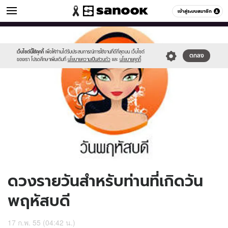
ดูดวง
เข้าสู่ระบบสมาชิก
หมวดอื่นๆ
//s.isanook.com/ho/0/ud/5/25453/170-
Sanook
//s.isanook.com/sr/0/images/logo-
600
60
thu_b.jpg
new-
sanook.png
เว็บไซต์นี้ใช้คุกกี้
เพื่อให้ท่านได้รับประสบการณ์การใช้งานที่ดีที่สุดบน เว็บไซต์
ตกลง
ของเรา โปรดศึกษาเพิ่มเติมที่
นโยบายความเป็นส่วนตัว
และ
นโยบายคุกกี้
ดวงรายวันสำหรับท่านที่เกิดวัน
พฤหัสบดี
17 ก.พ. 55 (04:42 น.)