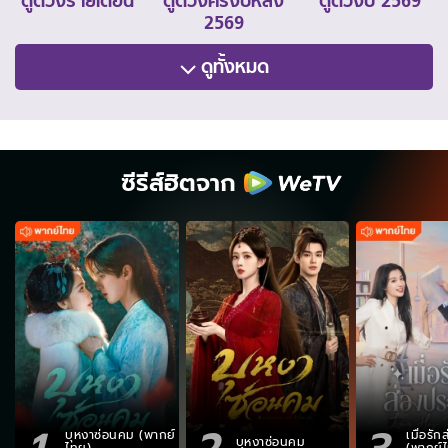
ดูดวงรายเดือน
ดูดวงครึ่งปีหลัง
ดูดวงปี 2569
2569
ดูทั้งหมด
ซีรีส์ฮิตจาก
1
2
3
บุหงาซ่อนคม (พากย์
เมื่อรั
บุหงาซ่อนคม
ไทย)
(พากย์