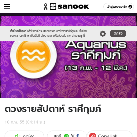
ดูดวง
เข้าสู่ระบบสมาชิก
หมวดอื่นๆ
//s.isanook.com/ho/0/ud/5/25401/2aquarius.jpg
Sanook
//s.isanook.com/sr/0/images/logo-
600
60
new-
sanook.png
เว็บไซต์นี้ใช้คุกกี้
เพื่อให้ท่านได้รับประสบการณ์การใช้งานที่ดีที่สุดบน เว็บไซต์
ตกลง
ของเรา โปรดศึกษาเพิ่มเติมที่
นโยบายความเป็นส่วนตัว
และ
นโยบายคุกกี้
ดวงรายสัปดาห์ ราศีกุมภ์
16 ก.พ. 55 (04:14 น.)
Copy link
แชร์
กดฟัง